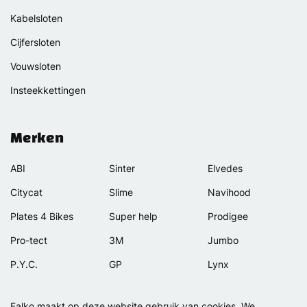
Kabelsloten
Cijfersloten
Vouwsloten
Insteekkettingen
Merken
ABI
Sinter
Elvedes
Citycat
Slime
Navihood
Plates 4 Bikes
Super help
Prodigee
Pro-tect
3M
Jumbo
P.Y.C.
GP
Lynx
Rexway
Van Beijck
Meilan
Falko maakt op deze website gebruik van cookies. We