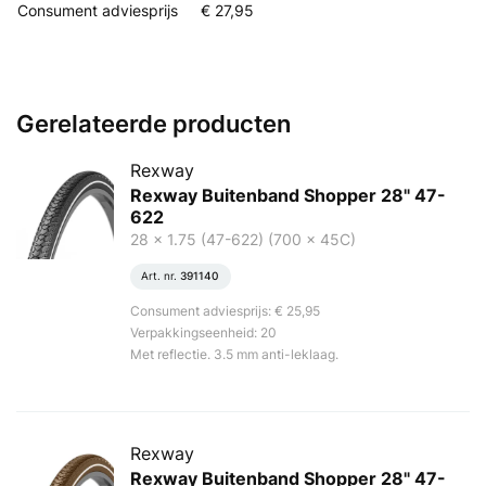
Consument adviesprijs
€ 27,95
Gerelateerde producten
Rexway
Rexway Buitenband Shopper 28" 47-
622
28 x 1.75 (47-622) (700 x 45C)
Art. nr.
391140
Consument adviesprijs: € 25,95
Verpakkingseenheid: 20
Met reflectie. 3.5 mm anti-leklaag.
Rexway
Rexway Buitenband Shopper 28" 47-