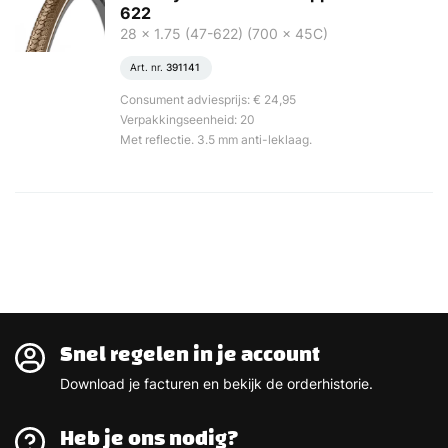
622
28 x 1.75 (47-622) (700 x 45C)
Art. nr.
391141
Consument adviesprijs: € 24,95
Verpakkingseenheid: 20
Met reflectie. 3.5 mm anti-leklaag.
Snel regelen in je account
Download je facturen en bekijk de orderhistorie.
Heb je ons nodig?