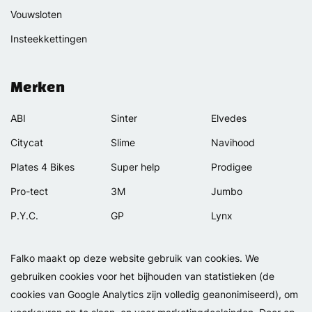
Vouwsloten
Insteekkettingen
Merken
ABI
Sinter
Elvedes
Citycat
Slime
Navihood
Plates 4 Bikes
Super help
Prodigee
Pro-tect
3M
Jumbo
P.Y.C.
GP
Lynx
Rexway
Van Beijck
Meilan
Falko maakt op deze website gebruik van cookies. We
Selle Orient
Bellelli
Motip
gebruiken cookies voor het bijhouden van statistieken (de
Simpla
Lamicall
cookies van Google Analytics zijn volledig geanonimiseerd), om