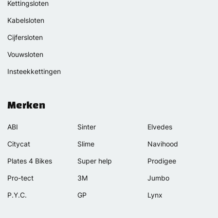
Kettingsloten
Kabelsloten
Cijfersloten
Vouwsloten
Insteekkettingen
Merken
ABI
Sinter
Elvedes
Citycat
Slime
Navihood
Plates 4 Bikes
Super help
Prodigee
Pro-tect
3M
Jumbo
P.Y.C.
GP
Lynx
Rexway
Van Beijck
Meilan