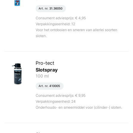
Art. nr.
31.36050
Consument adviesprijs: € 4,95
Verpakkingseenheid: 12
Voor het ontdooien en smeren van allerlei soorten
sloten.
Pro-tect
Slotspray
100 ml
Art. nr.
410005
Consument adviesprijs: € 9,95
Verpakkingseenheid: 24
Onderhouds- en smeermiddel voor (cilinder-) sloten.