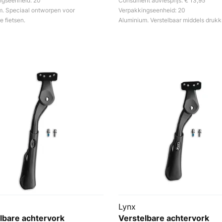
ngseenheid: 20
Consument adviesprijs: € 13,95
m. Speciaal ontworpen voor
Verpakkingseenheid: 20
 fietsen.
Aluminium. Verstelbaar middels drukk
Lynx
lbare achtervork
Verstelbare achtervork