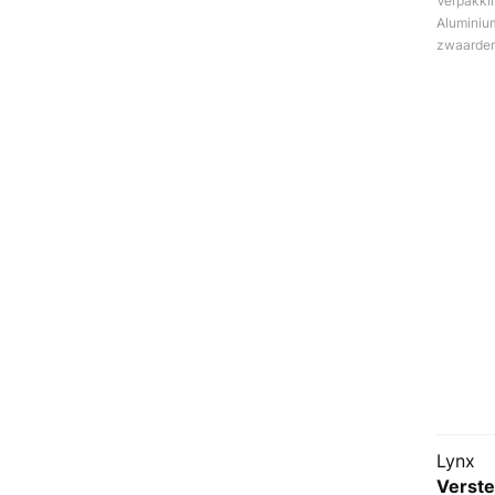
Verpakki
Aluminiu
zwaardere
Lynx
Verste