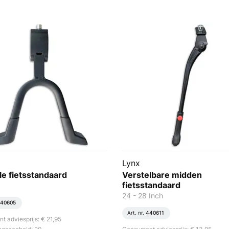
Lynx
e fietsstandaard
Verstelbare midden
fietsstandaard
24 - 28 Inch
40605
Art. nr.
440611
 adviesprijs: € 21,95