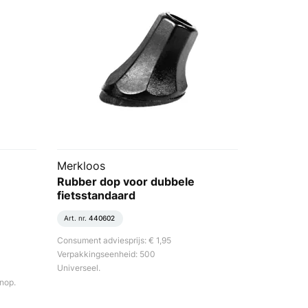
Merkloos
Rubber dop voor dubbele
fietsstandaard
Art. nr.
440602
Consument adviesprijs: € 1,95
Verpakkingseenheid: 500
Universeel.
nop.