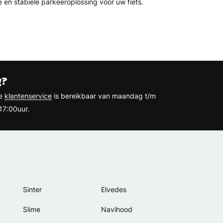
en stabiele parkeeroplossing voor uw fiets.
g?
ze
klantenservice
is bereikbaar van maandag t/m
17:00uur.
Sinter
Elvedes
Slime
Navihood