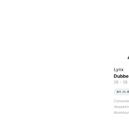
Lynx
Dubbel
26 - 28 
Art. nr.
4
Consument
Verpakki
Aluminiu