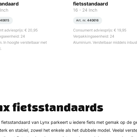
tandaard
fietsstandaard
Inch
16 - 24 Inch
40615
Art. nr.
440616
 adviesprijs: € 20,95
Consument adviesprijs: € 19,95
ngseenheid: 24
Verpakkingseenheid: 24
. In hoogte verstelbaar met
Aluminium. Verstelbaar middels inbus
.
nx fietsstandaards
 fietsstandaard van Lynx parkeert u iedere fiets met gemak op de 
sterk en stabiel, zowel het enkele als het dubbele model. Veelal verst