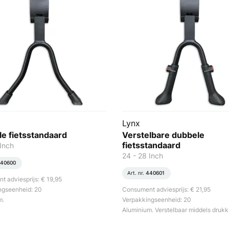
Lynx
e fietsstandaard
Verstelbare dubbele
fietsstandaard
Inch
24 - 28 Inch
40600
Art. nr.
440601
 adviesprijs: € 19,95
ngseenheid: 20
Consument adviesprijs: € 21,95
m.
Verpakkingseenheid: 20
Aluminium. Verstelbaar middels drukk