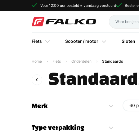
Voor 12:00 uur besteld = vandaag verstuurd
Bestell
Fiets
Scooter / motor
Sloten
Home
Fiets
Onderdelen
Standaards
Standaard
Merk
60 p
Type verpakking