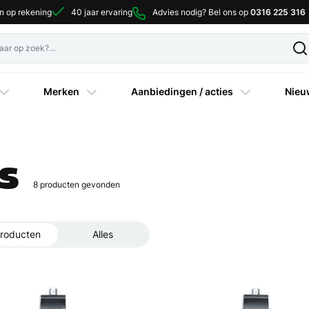
en op rekening
40 jaar ervaring
Advies nodig? Bel ons op
0316 225 316
Merken
Aanbiedingen / acties
Nieu
s
8
producten gevonden
roducten
Alles