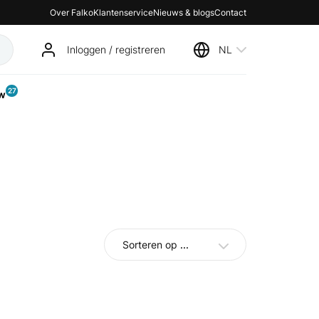
Over Falko
Klantenservice
Nieuws & blogs
Contact
Inloggen / registreren
NL
27
w
Sorteren op
...