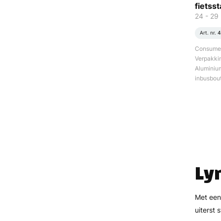
fietss
24 - 29 
Art. nr.
4
Consument
Verpakki
Aluminium
inbusbout
Ly
Met een
uiterst 