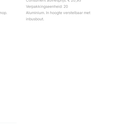
Consument adviesprijs: € 20,95
Verpakkingseenheid: 20
nop.
Aluminium. In hoogte verstelbaar met
inbusbout.