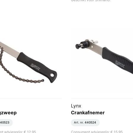
Lynx
ngzweep
Crankafnemer
40523
Art. nr.
440524
 adviesprijs: € 12,95
Consument adviesprijs: € 15,95