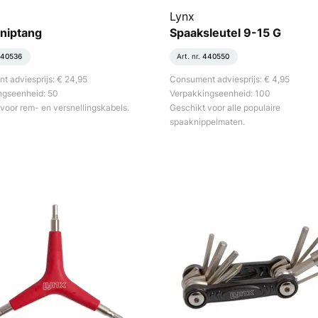
Lynx
niptang
Spaaksleutel 9-15 G
40536
Art. nr.
440550
 adviesprijs: € 24,95
Consument adviesprijs: € 4,95
ngseenheid: 50
Verpakkingseenheid: 100
voor rem- en versnellingskabels.
Geschikt voor alle populaire
spaaknippelmaten.