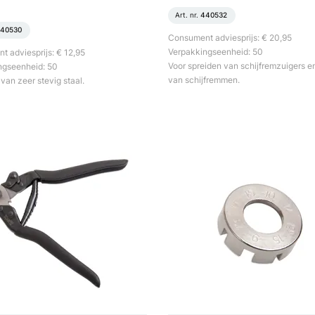
Art. nr.
440532
40530
Consument adviesprijs: € 20,95
Verpakkingseenheid: 50
 adviesprijs: € 12,95
Voor spreiden van schijfremzuigers e
ngseenheid: 50
van schijfremmen.
an zeer stevig staal.