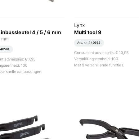
Lynx
 inbussleutel 4 / 5 / 6 mm
Multi tool 9
 6 mm
Art. nr.
440562
40561
Consument adviesprijs: € 13,95
Verpakkingseenheid: 100
 adviesprijs: € 7,95
Met 9 verschillende functies.
ngseenheid: 100
oor snelle aanpassingen.