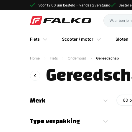
Voor 12:00 uur besteld = vandaag verstuurd
Bestell
Fiets
Scooter / motor
Sloten
Home
Fiets
Onderhoud
Gereedschap
Gereedsc
Merk
60 p
Type verpakking