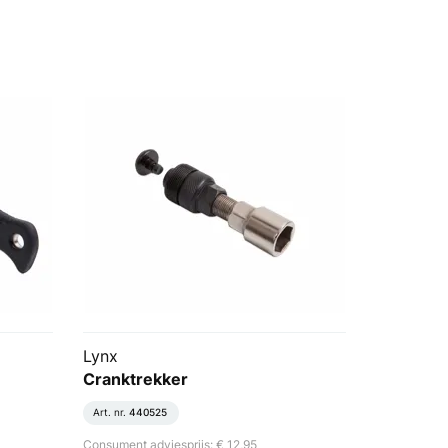
Lynx
Cranktrekker
Art. nr.
440525
Consument adviesprijs: € 12,95