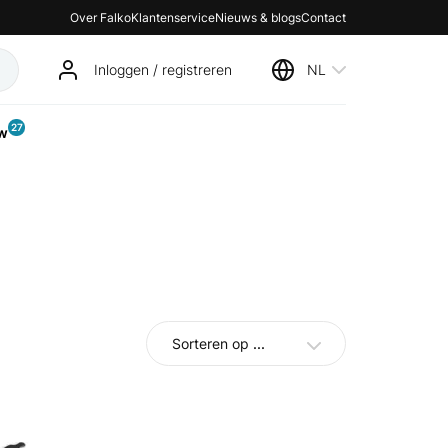
Over Falko
Klantenservice
Nieuws & blogs
Contact
Inloggen / registreren
NL
27
w
Sorteren op
...