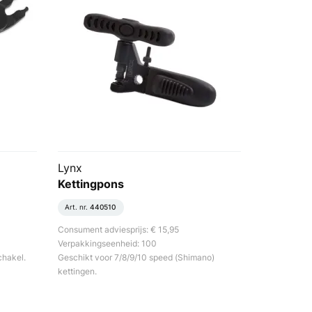
Lynx
Kettingpons
Art. nr.
440510
Consument adviesprijs: € 15,95
Verpakkingseenheid: 100
chakel.
Geschikt voor 7/8/9/10 speed (Shimano)
kettingen.