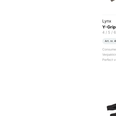
Lynx
Y-Grip
4 / 5 /
Art. nr.
4
Consument
Verpakki
Perfect v