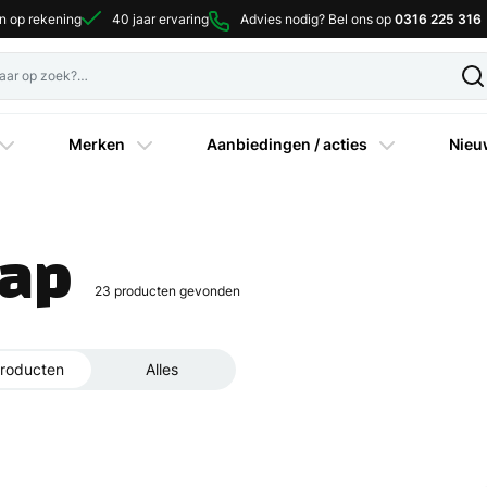
en op rekening
40 jaar ervaring
Advies nodig? Bel ons op
0316 225 316
Merken
Aanbiedingen / acties
Nieu
hap
23
producten gevonden
roducten
Alles