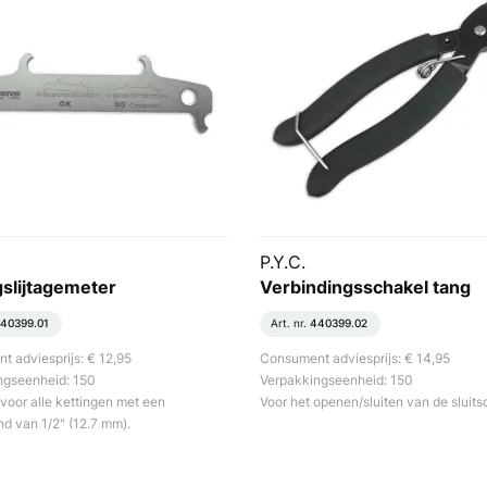
P.Y.C.
gslijtagemeter
Verbindingsschakel tang
40399.01
Art. nr.
440399.02
 adviesprijs: € 12,95
Consument adviesprijs: € 14,95
ngseenheid: 150
Verpakkingseenheid: 150
voor alle kettingen met een
Voor het openen/sluiten van de sluits
nd van 1/2" (12.7 mm).