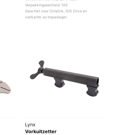
Verpakkingseenheid: 100
Geschikt voor Octalink, ISIS Drive en
vierkante-as trapaslager.
Lynx
Vorkuitzetter