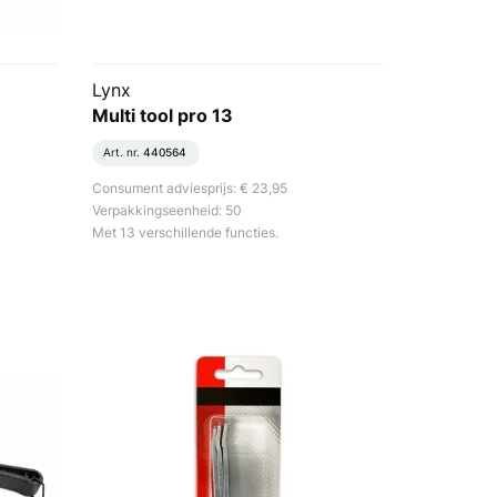
Lynx
Multi tool pro 13
Art. nr.
440564
Consument adviesprijs: € 23,95
Verpakkingseenheid: 50
Met 13 verschillende functies.