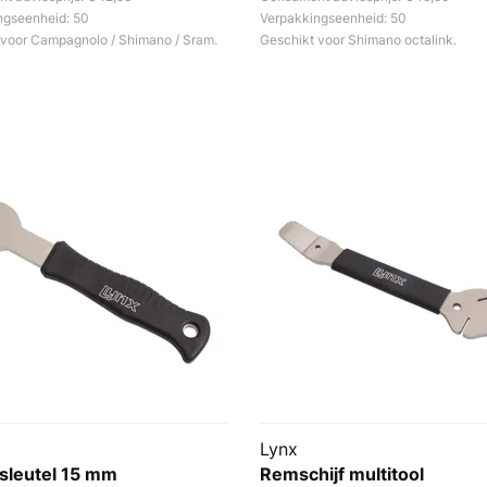
ngseenheid: 50
Verpakkingseenheid: 50
 voor Campagnolo / Shimano / Sram.
Geschikt voor Shimano octalink.
Lynx
sleutel 15 mm
Remschijf multitool