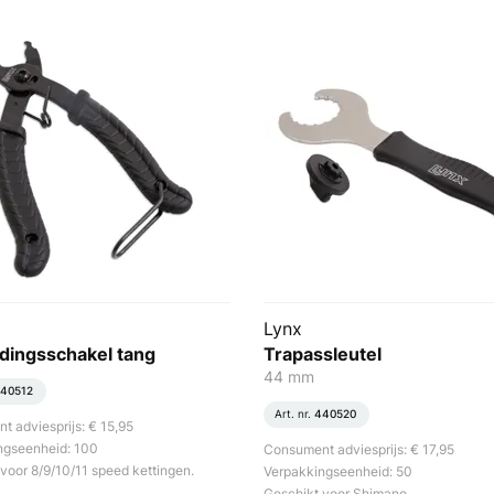
Lynx
dingsschakel tang
Trapassleutel
44 mm
40512
Art. nr.
440520
 adviesprijs: € 15,95
ngseenheid: 100
Consument adviesprijs: € 17,95
voor 8/9/10/11 speed kettingen.
Verpakkingseenheid: 50
Geschikt voor Shimano.