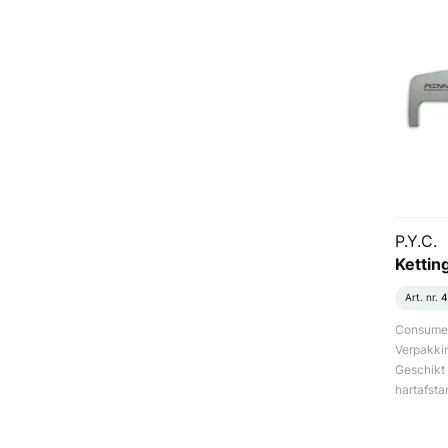
P.Y.C.
Kettin
Art. nr.
4
Consument
Verpakki
Geschikt 
hartafsta