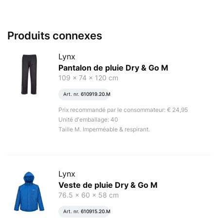
Produits connexes
Lynx
Pantalon de pluie Dry & Go M
109 x 74 x 120 cm
Art. nr.
610919.20.M
Prix recommandé par le consommateur: € 24,95
Unité d'emballage: 40
Taille M. Imperméable & respirant.
Lynx
Veste de pluie Dry & Go M
76.5 x 60 x 58 cm
Art. nr.
610915.20.M