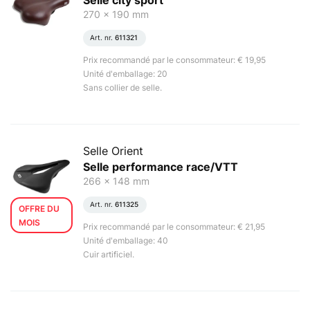
Selle city sport
270 x 190 mm
Art. nr.
611321
Prix recommandé par le consommateur: € 19,95
Unité d'emballage: 20
Sans collier de selle.
Selle Orient
Selle performance race/VTT
266 x 148 mm
Art. nr.
611325
OFFRE DU
MOIS
Prix recommandé par le consommateur: € 21,95
Unité d'emballage: 40
Cuir artificiel.