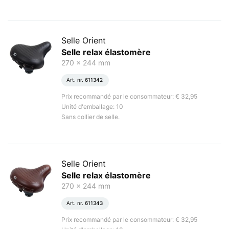
Selle Orient
Selle relax élastomère
270 x 244 mm
Art. nr.
611342
Prix recommandé par le consommateur: € 32,95
Unité d'emballage: 10
Sans collier de selle.
Selle Orient
Selle relax élastomère
270 x 244 mm
Art. nr.
611343
Prix recommandé par le consommateur: € 32,95