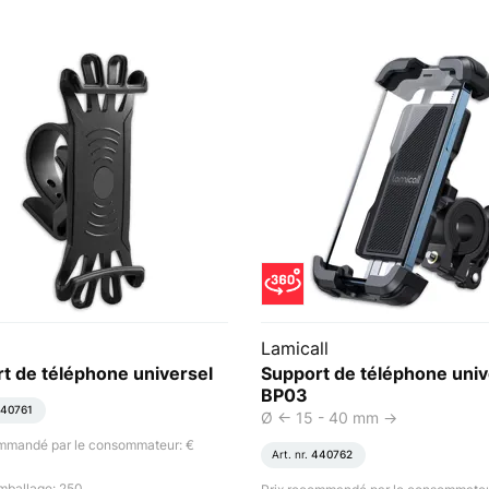
Lamicall
t de téléphone universel
Support de téléphone univ
BP03
40761
Ø <- 15 - 40 mm ->
ommandé par le consommateur: €
Art. nr.
440762
mballage: 250