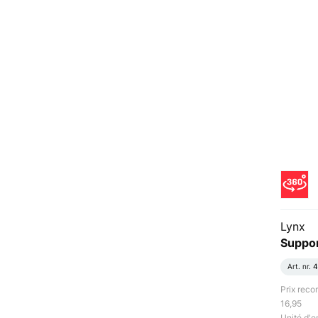
Lynx
Suppor
Art. nr.
4
Prix rec
16,95
Unité d'e