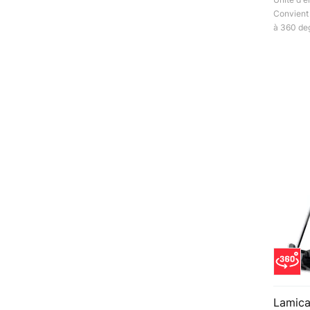
Convient 
à 360 deg
Lamica