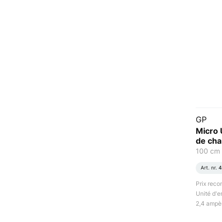
GP
Micro 
de cha
100 cm
Art. nr.
4
Prix rec
Unité d'e
2,4 ampè