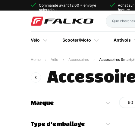
Commandé avant 12:00 = envoyé
Achat sur
aujourd'hui
facture
Vélo
Scooter/Moto
Antivols
Home
Vélo
Accessoires
Accessoires Smartp
Accessoir
Marque
60 
Type d'emballage