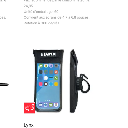
r: €
Prix recommandé par le consommateur: €
24,95
Unité d'emballage: 60
ces.
Convient aux écrans de 4.7 à 6.8 pouces.
Rotation à 360 degrés.
Lynx