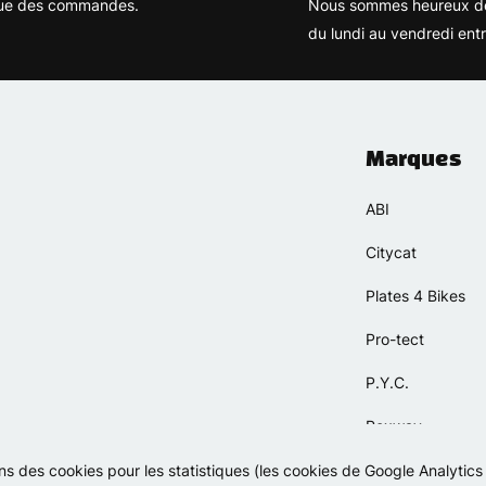
rique des commandes.
Nous sommes heureux de
du lundi au vendredi ent
Marques
ABI
Citycat
Plates 4 Bikes
Pro-tect
P.Y.C.
Rexway
Selle Orient
sons des cookies pour les statistiques (les cookies de Google Analytic