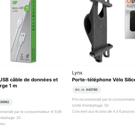
Lynx
USB câble de données et
Porte-téléphone Vélo Sili
rge 1 m
Art. nr.
440760
Prix recommandé par le consommateu
30962
Unité d'emballage: 50
Convient aux écrans de 4 à 6 pouces
ommandé par le consommateur: € 9,95
mballage: 20
res.