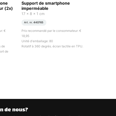
hone
Support de smartphone
ur (2x)
imperméable
17 x 8 x 1 cm
Art. nr.
440765
r: €
Prix recommandé par le consommateur: €
18,95
Unité d'emballage: 80
s de
Rotatif à 360 degrés. écran tactile en TPU.
port de
n de nous?