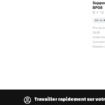
Suppor
BP08
Ø <- 15
Art. nr.
4
Prix rec
29,95
Unité d'e
Convient 
Rotation 
Travailler rapidement sur vot