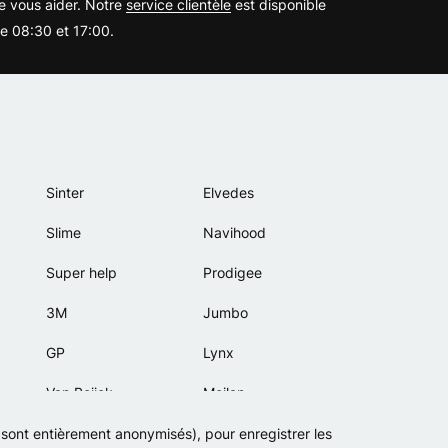
 vous aider. Notre
service clientèle
est disponible
re 08:30 et 17:00.
Sinter
Elvedes
Slime
Navihood
Super help
Prodigee
3M
Jumbo
GP
Lynx
Van Beijck
Meilan
Bellelli
Motip
s sont entièrement anonymisés), pour enregistrer les