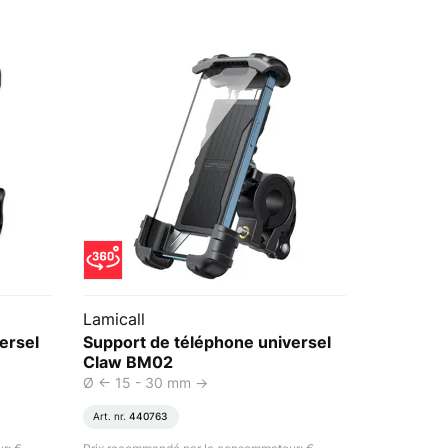
Lamicall
ersel
Support de téléphone universel
Claw BM02
Ø <- 15 - 30 mm ->
Art. nr.
440763