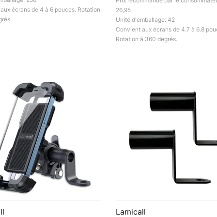
Prix recommandé par le consommateu
aux écrans de 4 à 6 pouces. Rotation
26,95
rés.
Unité d'emballage: 42
Convient aux écrans de 4.7 à 6.8 pou
Rotation à 360 degrés.
ll
Lamicall