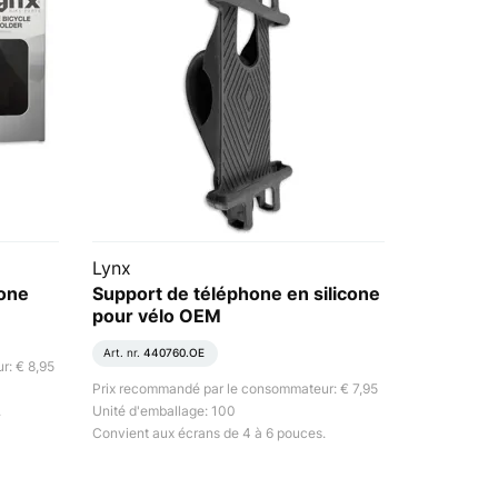
Lynx
cone
Support de téléphone en silicone
pour vélo OEM
Art. nr.
440760.OE
r: € 8,95
Prix recommandé par le consommateur: € 7,95
.
Unité d'emballage: 100
Convient aux écrans de 4 à 6 pouces.