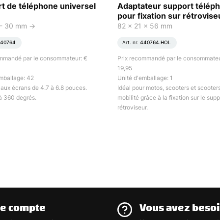
t de téléphone universel
Adaptateur support télép
pour fixation sur rétrovise
 - 30 mm ->
82 x 21 x 56 mm
40764
Art. nr.
440764.HOL
ommandé par le consommateur: €
Prix recommandé par le consommateu
19,95
mballage: 42
Unité d'emballage: 1
aux écrans de 4.7 à 6.8 pouces.
Idéal pour motos, scooters et scooter
à 360 degrés.
mobilité grâce à la fixation sur le sup
rétroviseur.
re compte
Vous avez besoi