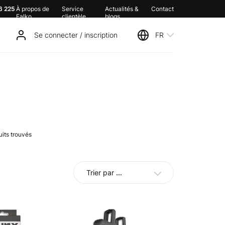
6 225
À propos de
Service
Actualités &
Contact
Falko
clientèle
blogs
Se connecter / inscription
FR
uits trouvés
Trier par
...