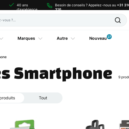
40 ans
Besoin de conseils ? Appelez-nous au
+31 31
d'expérience
316
27
Marques
Autre
Nouveau
hone
es Smartphone
9
prod
produits
Tout