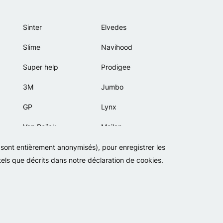
Sinter
Elvedes
Slime
Navihood
Super help
Prodigee
3M
Jumbo
GP
Lynx
Van Beijck
Meilan
Bellelli
Motip
s sont entièrement anonymisés), pour enregistrer les
 tels que décrits dans notre déclaration de cookies.
Lamicall
Politique de confidentialité
Cookies
Conditions générales