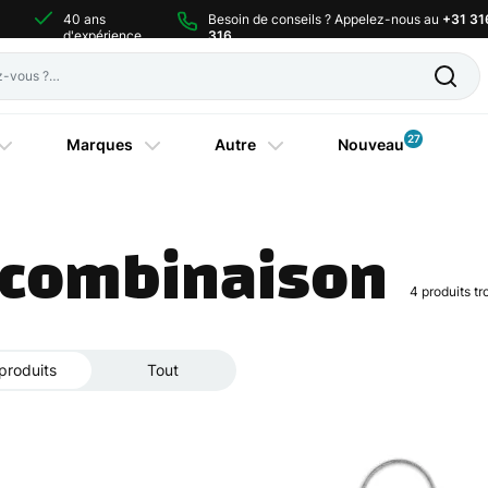
40 ans
Besoin de conseils ? Appelez-nous au
+31 31
d'expérience
316
27
Marques
Autre
Nouveau
à combinaison
4
produits t
produits
Tout