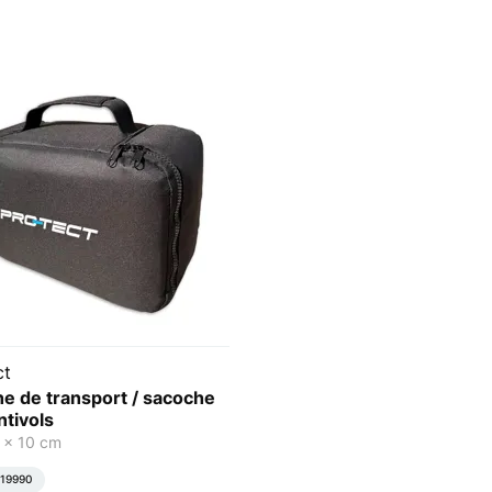
ct
e de transport / sacoche
ntivols
 x 10 cm
19990