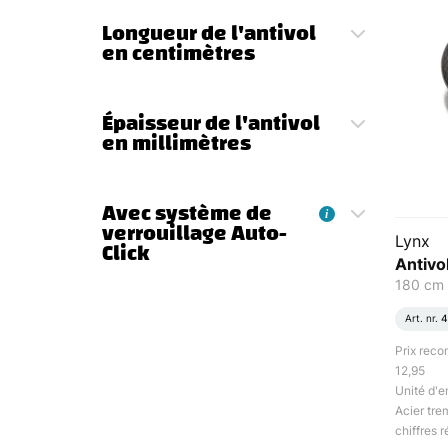
Longueur de l'antivol
en centimètres
Épaisseur de l'antivol
en millimètres
Avec système de
i
verrouillage Auto-
Lynx
Click
Antivo
180 cm
Art. nr.
4
Prix rec
12,95
Unité d'e
Acier tre
chiffres r