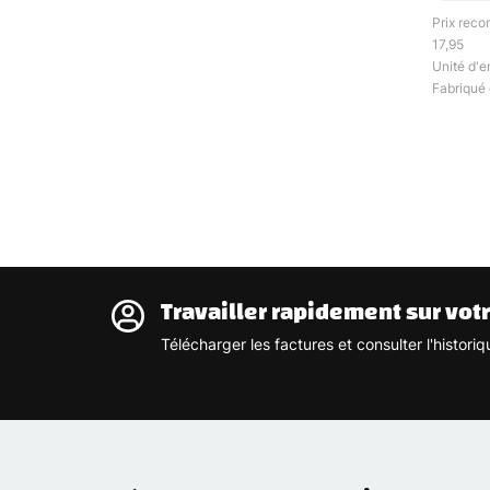
Prix rec
17,95
Unité d'e
Fabriqué 
Travailler rapidement sur vot
Télécharger les factures et consulter l'histo