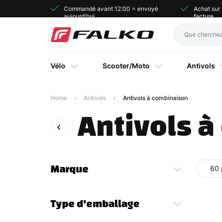
Commandé avant 12:00 = envoyé
Achat sur
aujourd'hui
facture
Vélo
Scooter/Moto
Antivols
Home
Antivols
Antivols à combinaison
Antivols 
Marque
60 
Type d'emballage