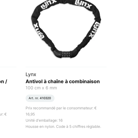
Lynx
on /
Antivol à chaîne à combinaison
100 cm x 6 mm
Art. nr.
410320
Prix recommandé par le consommateur: €
r: €
16,95
Unité d'emballage: 16
Housse en nylon. Code à 5 chiffres réglable.