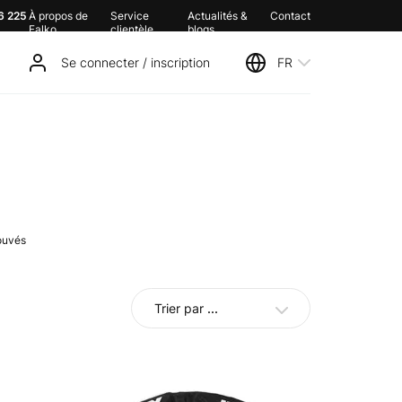
6 225
À propos de
Service
Actualités &
Contact
Falko
clientèle
blogs
Se connecter / inscription
FR
rouvés
Trier par
...