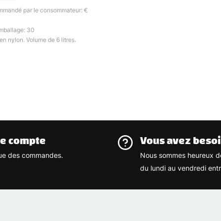
ommandé par le consommateur: €
mballage: 30
en nylon. Volume de 6 litres.
re compte
Vous avez besoi
rique des commandes.
Nous sommes heureux de
du lundi au vendredi ent