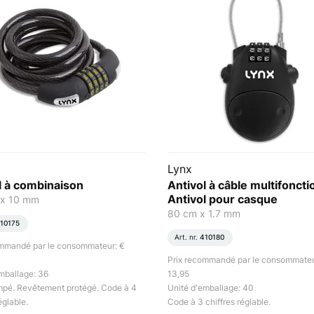
Lynx
l à combinaison
Antivol à câble multifoncti
Antivol pour casque
 x 10 mm
80 cm x 1.7 mm
10175
Art. nr.
410180
ommandé par le consommateur: €
Prix recommandé par le consommateu
mballage: 36
13,95
mpé. Revêtement protégé. Code à 4
Unité d'emballage: 40
églable.
Code à 3 chiffres réglable.