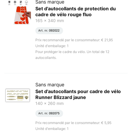
Sans marque
Set d'autocollants de protection du
cadre de vélo rouge fluo
165 x 340 mm
Art. nr.
092022
Prix recommandé par le consommateur: € 21,95
Unité d'emballage: 1
Pour protéger le cadre du vélo. Un total de 12
autocollants.
Sans marque
Set d'autocollants pour cadre de vélo
Runner Blizzard jaune
140 x 260 mm
Art. nr.
092075
Prix recommandé par le consommateur: € 5,95
Unité d'emballage: 1