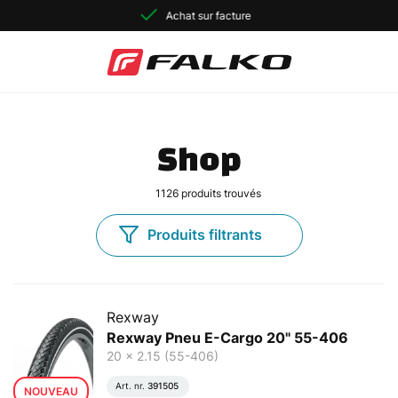
40 ans d'expérience
Shop
1126
produits trouvés
Produits filtrants
Rexway
Rexway Pneu E-Cargo 20" 55-406
20 x 2.15 (55-406)
Art. nr.
391505
NOUVEAU