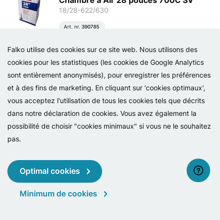
Chambre à Air 28 pouces 700C SV
18/28-622/630
Art. nr.
390785
Prix recommandé par le consommateur: € 7,95
Falko utilise des cookies sur ce site web. Nous utilisons des
Unité d'emballage: 50
cookies pour les statistiques (les cookies de Google Analytics
Sclaverand / Presta / Français 48 mm valve.
sont entièrement anonymisés), pour enregistrer les préférences
et à des fins de marketing. En cliquant sur 'cookies optimaux',
vous acceptez l'utilisation de tous les cookies tels que décrits
Rexway
dans notre déclaration de cookies. Vous avez également la
Rexway Pneu Legend 28" 40-635
possibilité de choisir "cookies minimaux" si vous ne le souhaitez
28 x 1 1/2 (40-635) (700 x 38B)
pas.
Art. nr.
391100
Prix recommandé par le consommateur: € 22,95
Optimal cookies
Unité d'emballage: 20
Avec réflexion. Protection anti-crevaison de 3.5 mm.
Minimum de cookies
menu
recherche
se connecter