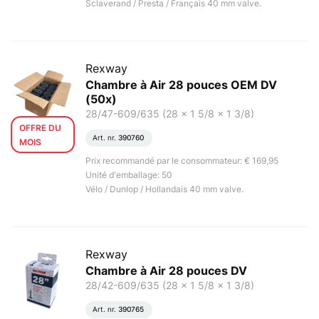
Sclaverand / Presta / Français 40 mm valve.
Rexway
Chambre à Air 28 pouces OEM DV
(50x)
28/47-609/635 (28 x 1 5/8 x 1 3/8)
OFFRE DU
Art. nr.
390760
MOIS
Prix recommandé par le consommateur: € 169,95
Unité d'emballage: 50
Vélo / Dunlop / Hollandais 40 mm valve.
Rexway
Chambre à Air 28 pouces DV
28/42-609/635 (28 x 1 5/8 x 1 3/8)
Art. nr.
390765