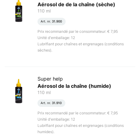
Aérosol de de la chaîne (sèche)
110 ml
Art. nr.
31.900
Prix recommandé par le consommateur: € 7,95
Unité d'emballage: 12
Lubrifiant pour chaînes et engrenages (conditions
sèches).
Super help
Aérosol de la chaîne (humide)
110 ml
Art. nr.
31.910
Prix recommandé par le consommateur: € 7,95
Unité d'emballage: 12
Lubrifiant pour chaînes et engrenages (conditions
humides).