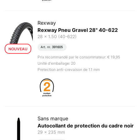
Rexway
Rexway Pneu Gravel 28" 40-622
28 x 1.50 (40-622)
Art. nr.
391605
NOUVEAU
Prix recommandé par le consommateur: € 19,95
Unité d'emballage: 20
Pretection anti-crevaison de 1.1 mm
Sans marque
Autocollant de protection du cadre noir
29 x 235 mm