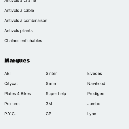
Antivols à chaîne
Antivols à câble
Antivols à combinaison
Antivols pliants
Chaînes enfichables
Marques
ABI
Sinter
Elvedes
Citycat
Slime
Navihood
Plates 4 Bikes
Super help
Prodigee
Pro-tect
3M
Jumbo
P.Y.C.
GP
Lynx
Rexway
Van Beijck
Meilan