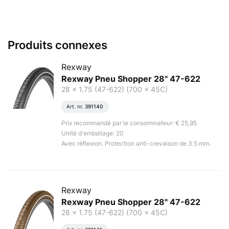
Produits connexes
Rexway
Rexway Pneu Shopper 28" 47-622
28 x 1.75 (47-622) (700 x 45C)
Art. nr.
391140
Prix recommandé par le consommateur: € 25,95
Unité d'emballage: 20
Avec réflexion. Protection anti-crevaison de 3.5 mm.
Rexway
Rexway Pneu Shopper 28" 47-622
28 x 1.75 (47-622) (700 x 45C)