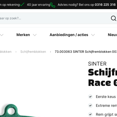
en op rekening
40 jaar ervaring
Advies nodig? Bel ons op
0316 225 316
Merken
Aanbiedingen / acties
Nieu
blokken
Schijfremblokken
73.003063 SINTER Schijfremblokken 003
SINTER
Schij
Race 
Eerste keus 
Extreme rem
Rem grijpt s