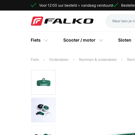
Voor 12:00 uur besteld = vandaag verstuurd
Bestell
Fiets
Scooter / motor
Sloten
Fiets
Onderdelen
Remmen & onderdelen
Rem