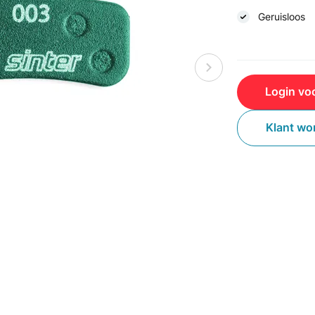
Geruisloos
Login voo
Klant wo