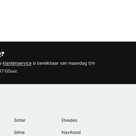
g?
ze
klantenservice
is bereikbaar van maandag t/m
17:00uur.
Sinter
Elvedes
Slime
Navihood