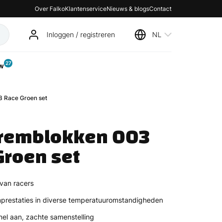
Over Falko
Klantenservice
Nieuws & blogs
Contact
Inloggen / registreren
NL
27
w
 Race Groen set
fremblokken 003 
Groen set
van racers
prestaties in diverse temperatuuromstandigheden
nel aan, zachte samenstelling