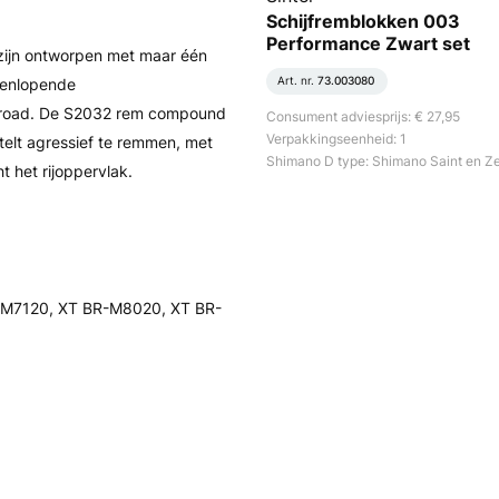
Schijfremblokken 003
Performance Zwart set
zijn ontworpen met maar één
Art. nr.
73.003080
eenlopende
n-road. De S2032 rem compound
Consument adviesprijs: € 27,95
Verpakkingseenheid: 1
 stelt agressief te remmen, met
Shimano D type: Shimano Saint en Z
t het rijoppervlak.
-M7120, XT BR-M8020, XT BR-