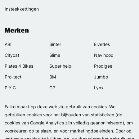
Insteekkettingen
Merken
ABI
Sinter
Elvedes
Citycat
Slime
Navihood
Plates 4 Bikes
Super help
Prodigee
Pro-tect
3M
Jumbo
P.Y.C.
GP
Lynx
Rexway
Van Beijck
Meilan
Falko maakt op deze website gebruik van cookies. We
Selle Orient
Bellelli
Motip
gebruiken cookies voor het bijhouden van statistieken (de
Simpla
Lamicall
cookies van Google Analytics zijn volledig geanonimiseerd), om
voorkeuren op te slaan, en voor marketingdoeleinden. Door op
'optimale cookies' te klikken, ga je akkoord met het gebruik van