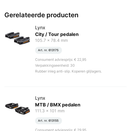
Gerelateerde producten
Lynx
City / Tour pedalen
105.7 x 78.4 mm
Art. nr.
613175
Consument adviesprijs: € 22,95
Verpakkingseenheid: 30
Rubber inleg anti-slip. Koperen glijlagers.
Lynx
MTB / BMX pedalen
111.3 x 101 mm
Art. nr.
613155
Consument adviesprijs: € 29,95