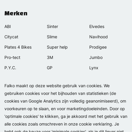
Merken
ABI
Sinter
Elvedes
Citycat
Slime
Navihood
Plates 4 Bikes
Super help
Prodigee
Pro-tect
3M
Jumbo
P.Y.C.
GP
Lynx
Rexway
Van Beijck
Meilan
Falko maakt op deze website gebruik van cookies. We
Selle Orient
Bellelli
Motip
gebruiken cookies voor het bijhouden van statistieken (de
Simpla
Lamicall
cookies van Google Analytics zijn volledig geanonimiseerd), om
voorkeuren op te slaan, en voor marketingdoeleinden. Door op
'optimale cookies' te klikken, ga je akkoord met het gebruik van
alle cookies zoals omschreven in onze cookie verklaring. Je
hebt ook de keuze voor 'minimale cookies', als je dit liever niet