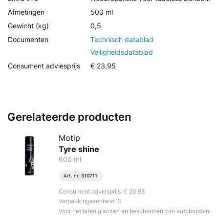
Afmetingen
500 ml
Gewicht (kg)
0,5
Documenten
Technisch datablad
Veiligheidsdatablad
Consument adviesprijs
€ 23,95
Gerelateerde producten
Motip
Tyre shine
600 ml
Art. nr.
510711
Consument adviesprijs: € 20,95
Verpakkingseenheid: 6
Voor het laten glanzen en beschermen van autobanden.