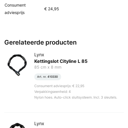
Consument
€ 24,95
adviesprijs
Gerelateerde producten
Lynx
Kettingslot Cityline L 85
85 cm x 8 mm
Art. nr.
410330
Consument adviesprijs: € 22,95
Verpakkingseenheid: 4
Nylon hoes. Auto-click sluitsysteem. Incl. 3 sleutels.
Lynx