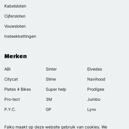
Kabelsloten
Cijfersloten
Vouwsloten
Insteekkettingen
Merken
ABI
Sinter
Elvedes
Citycat
Slime
Navihood
Plates 4 Bikes
Super help
Prodigee
Pro-tect
3M
Jumbo
P.Y.C.
GP
Lynx
Rexway
Van Beijck
Meilan
Falko maakt op deze website gebruik van cookies. We