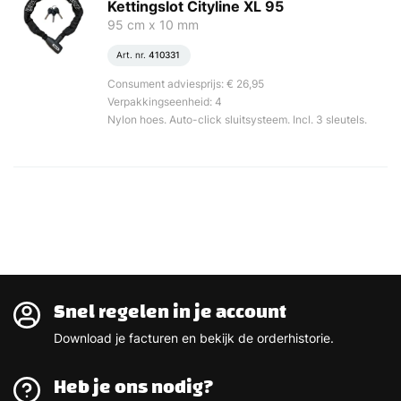
Kettingslot Cityline XL 95
95 cm x 10 mm
Art. nr.
410331
Consument adviesprijs: € 26,95
Verpakkingseenheid: 4
Nylon hoes. Auto-click sluitsysteem. Incl. 3 sleutels.
Snel regelen in je account
Download je facturen en bekijk de orderhistorie.
Heb je ons nodig?