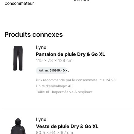
consommateur
Produits connexes
Lynx
Pantalon de pluie Dry & Go XL
115 x 78 x 128 cm
Art. nr.
610919.40.XL
Prix recommandé par le consommateur: € 24,95
Unité d'emballage: 40
Taille XL. Imperméable & respirant.
Lynx
Veste de pluie Dry & Go XL
80.5 x 64 x 62 cm