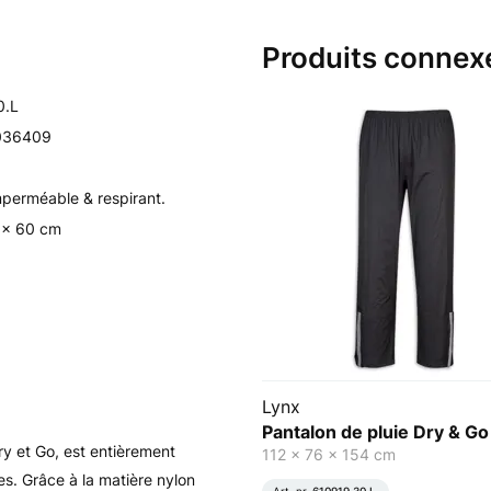
Produits connex
0.L
036409
Imperméable & respirant.
 x 60 cm
Lynx
Pantalon de pluie Dry & Go
ry et Go, est entièrement
112 x 76 x 154 cm
. Grâce à la matière nylon