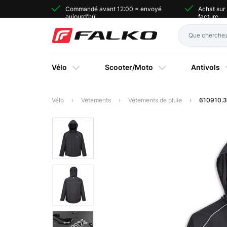
Commandé avant 12:00 = envoyé
Achat sur
aujourd'hui
facture
Vélo
Scooter/Moto
Antivols
Vélo
Vêtements
Vêtements de pluie
610910.30