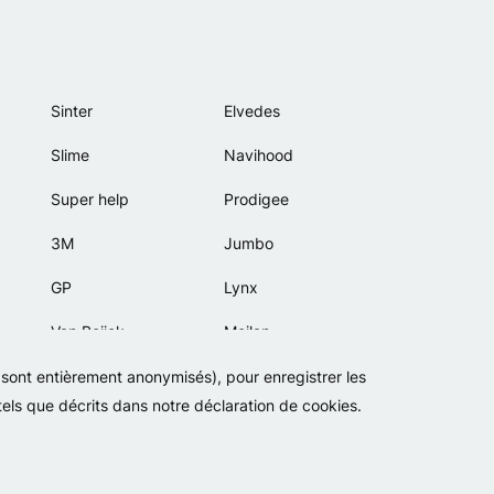
Sinter
Elvedes
Slime
Navihood
Super help
Prodigee
3M
Jumbo
GP
Lynx
Van Beijck
Meilan
Bellelli
Motip
s sont entièrement anonymisés), pour enregistrer les
 tels que décrits dans notre déclaration de cookies.
Lamicall