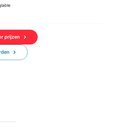
lable
r prijzen
rden