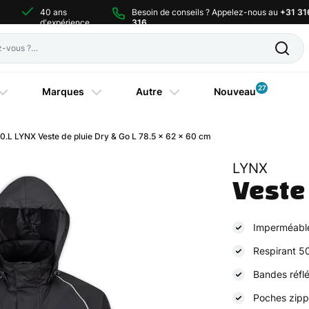
40 ans
Besoin de conseils ? Appelez-nous au
+31 31
d'expérience
316
27
Marques
Autre
Nouveau
.L LYNX Veste de pluie Dry & Go L 78.5 x 62 x 60 cm
LYNX
Veste 
Imperméabl
Respirant 
Bandes réfl
Poches zip