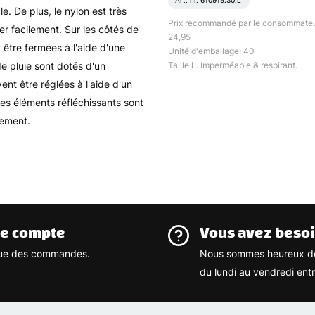
Art. nr.
610919.30.L
le. De plus, le nylon est très
Prix recommandé par le consommateu
er facilement. Sur les côtés de
24,95
 être fermées à l'aide d'une
Unité d'emballage: 40
de pluie sont dotés d'un
Taille L. Imperméable & respirant.
nt être réglées à l'aide d'un
 des éléments réfléchissants sont
gement.
re compte
Vous avez besoi
rique des commandes.
Nous sommes heureux de
du lundi au vendredi ent