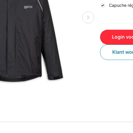
Capuche rég
Login voo
Klant wo