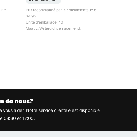
Art. nr.
610915.30.L
r: €
Prix recommandé par le consommateur: €
34,95
Unité d'emballage: 40
Maat L. Waterdicht en ademend.
n de nous?
 vous aider. Notre
service clientèle
est disponible
re 08:30 et 17:00.