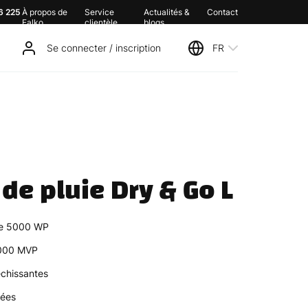
6 225
À propos de
Service
Actualités &
Contact
Falko
clientèle
blogs
Se connecter / inscription
FR
de pluie Dry & Go L
e 5000 WP
5000 MVP
échissantes
pées