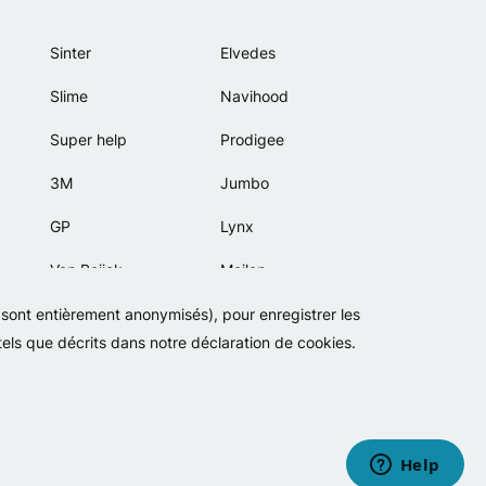
Sinter
Elvedes
Slime
Navihood
Super help
Prodigee
3M
Jumbo
GP
Lynx
Van Beijck
Meilan
Bellelli
Motip
s sont entièrement anonymisés), pour enregistrer les
 tels que décrits dans notre déclaration de cookies.
Lamicall
Politique de confidentialité
Cookies
Conditions générales