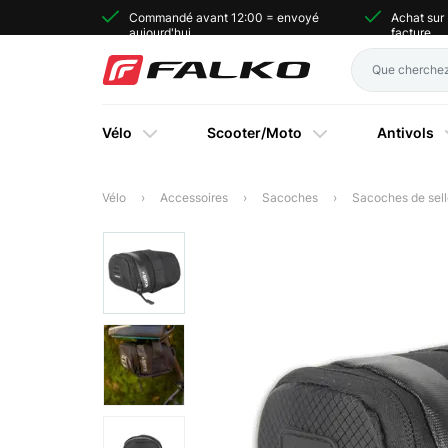
Commandé avant 12:00 = envoyé
Achat sur
aujourd'hui
facture
Vélo
Scooter/Moto
Antivols
Vélo
Accessoires
Sacoches
Sacoches de sell