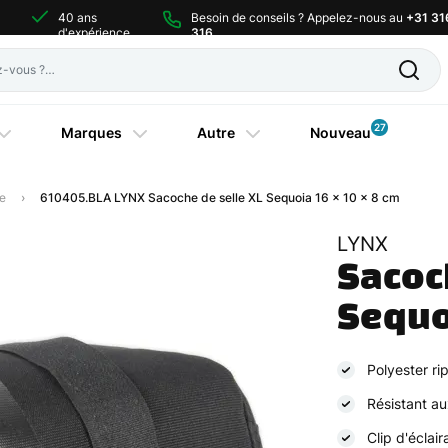
40 ans
Besoin de conseils ? Appelez-nous au
+31 31
d'expérience
316
27
Marques
Autre
Nouveau
e
610405.BLA LYNX Sacoche de selle XL Sequoia 16 x 10 x 8 cm
LYNX
Sacoch
Sequo
Polyester ri
Résistant a
Clip d'éclai