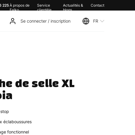
6 225
À propos de
Service
Actualités &
Contact
Falko
clientèle
blogs
Se connecter / inscription
FR
e de selle XL 
ia
pstop
ux éclaboussures
rage fonctionnel