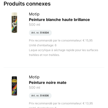
Produits connexes
Motip
Peinture blanche haute brillance
500 ml
Art. nr.
514004
Prix recommandé par le consommateur: € 15,95
Unité d'emballage: 6
Laque acrylique à séchage rapide pour les surfaces
traitées et non traitées.
Motip
Peinture noire mate
500 ml
Art. nr.
514006
Prix recommandé par le consommateur: € 13,95