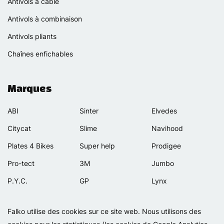
Antivols à câble
Antivols à combinaison
Antivols pliants
Chaînes enfichables
Marques
ABI
Sinter
Elvedes
Citycat
Slime
Navihood
Plates 4 Bikes
Super help
Prodigee
Pro-tect
3M
Jumbo
P.Y.C.
GP
Lynx
Rexway
Van Beijck
Meilan
Falko utilise des cookies sur ce site web. Nous utilisons des
Selle Orient
Bellelli
Motip