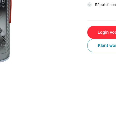
Répulsif con
Login voo
Klant wo