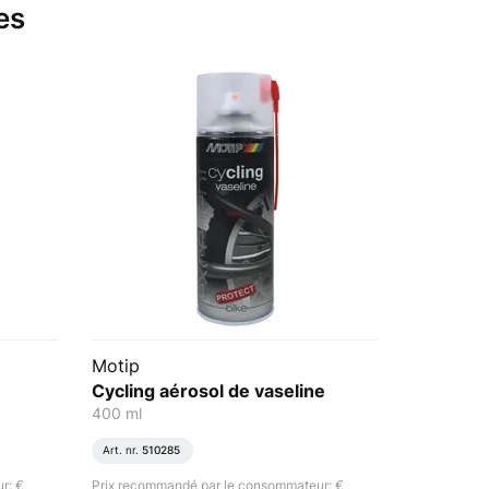
es
Motip
Cycling aérosol de vaseline
400 ml
Art. nr.
510285
r: €
Prix recommandé par le consommateur: €