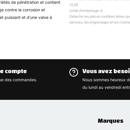
riétés de pénétration et contient
15,95
e contre la corrosion et
Unité d'emballage: 6
Détache les pièces rouillées telles qu
jet puissant et d'une valve à
serrures, les engrenages et les chaîne
re compte
Vous avez besoi
rique des commandes.
Nous sommes heureux de
du lundi au vendredi ent
Marques