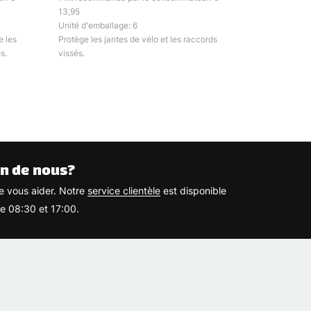
13,95
Unité d'emballage: 6
e les
Protège les jantes de vélo et les raccords
s.
vissés.
n de nous?
 vous aider. Notre
service clientèle
est disponible
re 08:30 et 17:00.