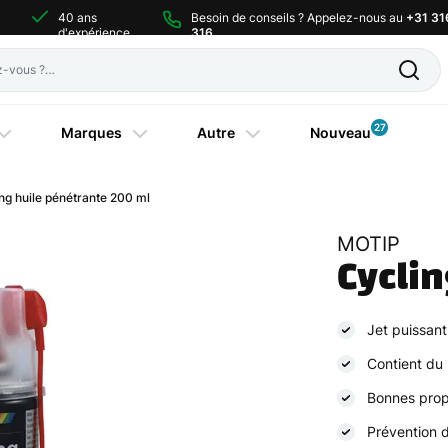
40 ans
Besoin de conseils ? Appelez-nous au
+31 31
d'expérience
316
27
Marques
Autre
Nouveau
g huile pénétrante 200 ml
MOTIP
Cycli
Jet puissant
Contient du
Bonnes prop
Prévention d