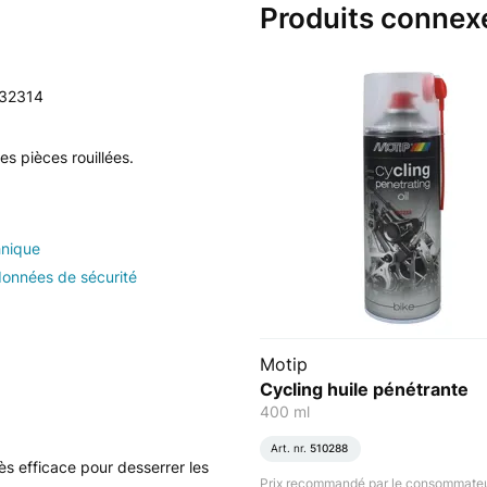
Produits connex
32314
es pièces rouillées.
hnique
données de sécurité
Motip
Cycling huile pénétrante
400 ml
Art. nr.
510288
ès efficace pour desserrer les
Prix recommandé par le consommateu