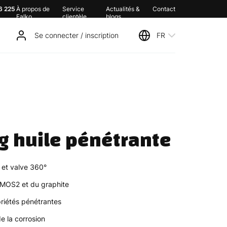
6 225
À propos de
Service
Actualités &
Contact
Falko
clientèle
blogs
Se connecter / inscription
FR
ng huile pénétrante
 et valve 360°
 MOS2 et du graphite
riétés pénétrantes
e la corrosion