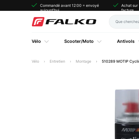
Commandé avant 12:00 = envoyé
Achat sur
aujourd'hui
facture
Vélo
Scooter/Moto
Antivols
Vélo
Entretien
Montage
510289 MOTIP Cyclin