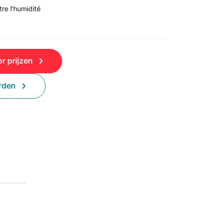
tre l’humidité
r prijzen
rden