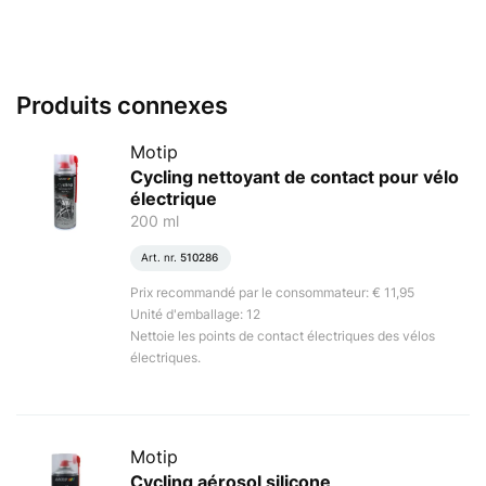
Produits connexes
Motip
Cycling nettoyant de contact pour vélo
électrique
200 ml
Art. nr.
510286
Prix recommandé par le consommateur: € 11,95
Unité d'emballage: 12
Nettoie les points de contact électriques des vélos
électriques.
Motip
Cycling aérosol silicone