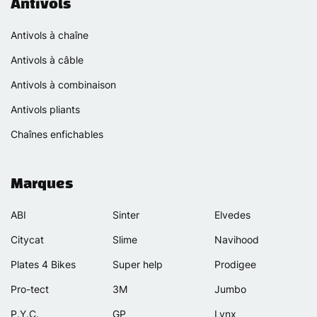
Antivols
Antivols à chaîne
Antivols à câble
Antivols à combinaison
Antivols pliants
Chaînes enfichables
Marques
ABI
Sinter
Elvedes
Citycat
Slime
Navihood
Plates 4 Bikes
Super help
Prodigee
Pro-tect
3M
Jumbo
P.Y.C.
GP
Lynx