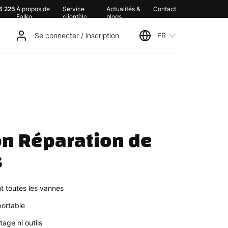
6 225
À propos de
Service
Actualités &
Contact
Falko
clientèle
blogs
Se connecter / inscription
FR
n Réparation de 
pneus	
t toutes les vannes
portable
age ni outils