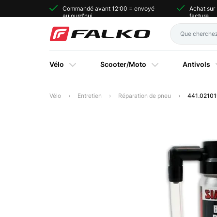
Commandé avant 12:00 = envoyé
Achat sur
aujourd'hui
facture
Vélo
Scooter/Moto
Antivols
Vélo
Entretien
Réparation de pneu
441.02101