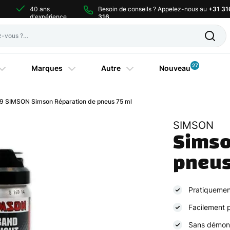
40 ans
Besoin de conseils ? Appelez-nous au
+31 31
d'expérience
316
27
Marques
Autre
Nouveau
9 SIMSON Simson Réparation de pneus 75 ml
SIMSON
Simso
Pratiquemen
Facilement 
Sans démont