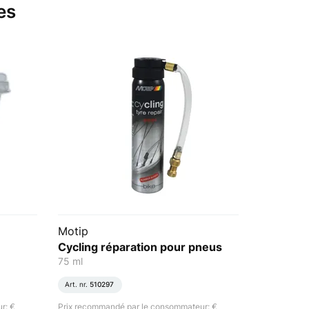
es
Motip
Cycling réparation pour pneus
75 ml
Art. nr.
510297
r: €
Prix recommandé par le consommateur: €