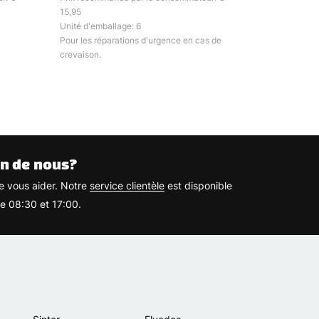
15,95
Unité d'emballage: 6
Pour les réparations d'urgence en cas de
crevaison.
n de nous?
 vous aider. Notre
service clientèle
est disponible
re 08:30 et 17:00.