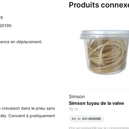
Produits connex
19
20190
rgence en déplacement.
Simson
Simson tuyau de la valve
 crevaison dans le pneu sans
10 m
vélo. Convient à pratiquement
Art. nr.
441.600500B
Prix recommandé par le consommateu