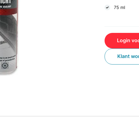
75 ml
Login voo
Klant wo