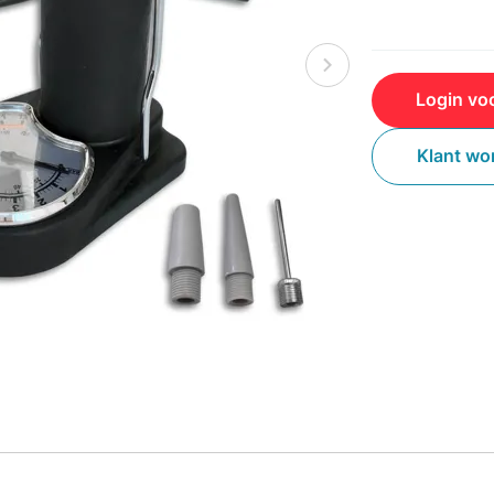
Login voo
Klant wo