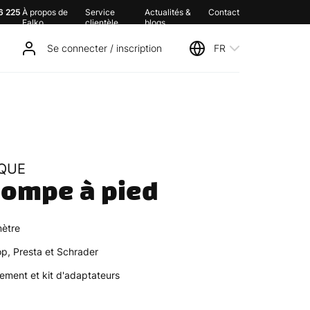
6 225
À propos de
Service
Actualités &
Contact
Falko
clientèle
blogs
Se connecter / inscription
FR
QUE
pompe à pied
ètre
p, Presta et Schrader
ement et kit d'adaptateurs