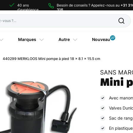
40 ans
Besoin de conseils ? Appelez-nous au
+31 31
d'expérience
316
27
Marques
Autre
Nouveau
440299 MERKLOOS Mini pompe à pied 18 x 8.1 x 15.5 cm
SANS MAR
Mini 
Avec manom
Valves Dunlo
Sac de rang
En plastique