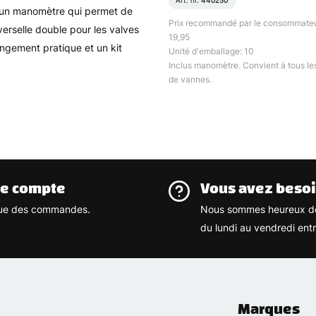
Art. nr.
440250
d'un manomètre qui permet de
Prix recommandé par le consommateu
verselle double pour les valves
19,95
ngement pratique et un kit
Unité d'emballage: 10
Inclus manomètre. Convient à tous le
de vannes.
re compte
Vous avez besoi
rique des commandes.
Nous sommes heureux de
du lundi au vendredi ent
Marques