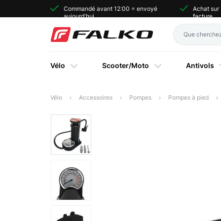
Commandé avant 12:00 = envoyé
Achat sur
aujourd'hui
facture
Vélo
Scooter/Moto
Antivols
Vélo
Accessoires
Pompes
Pompes à pied