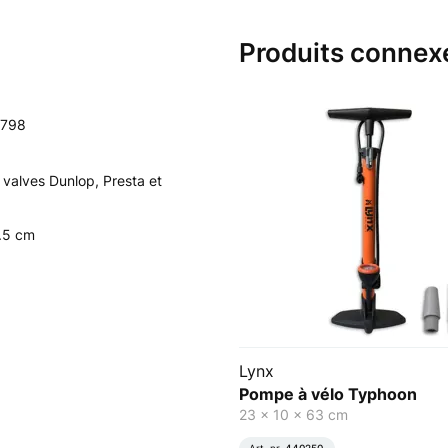
Produits connex
798
 valves Dunlop, Presta et
5.5 cm
Lynx
Pompe à vélo Typhoon
23 x 10 x 63 cm