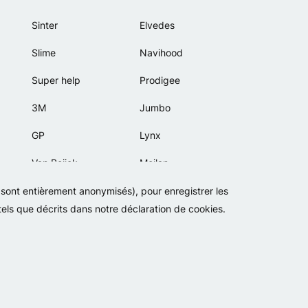
Sinter
Elvedes
Slime
Navihood
Super help
Prodigee
3M
Jumbo
GP
Lynx
Van Beijck
Meilan
Bellelli
Motip
s sont entièrement anonymisés), pour enregistrer les
 tels que décrits dans notre déclaration de cookies.
Lamicall
Politique de confidentialité
Cookies
Conditions générales