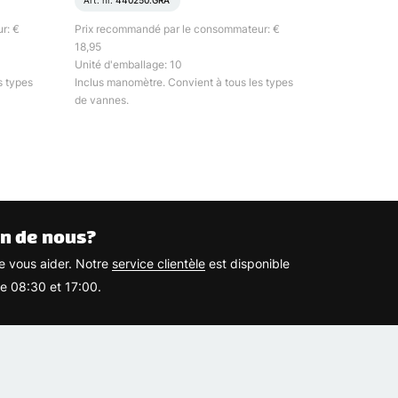
Art. nr.
440250.GRA
r: €
Prix recommandé par le consommateur: €
18,95
Unité d'emballage: 10
s types
Inclus manomètre. Convient à tous les types
de vannes.
n de nous?
 vous aider. Notre
service clientèle
est disponible
re 08:30 et 17:00.