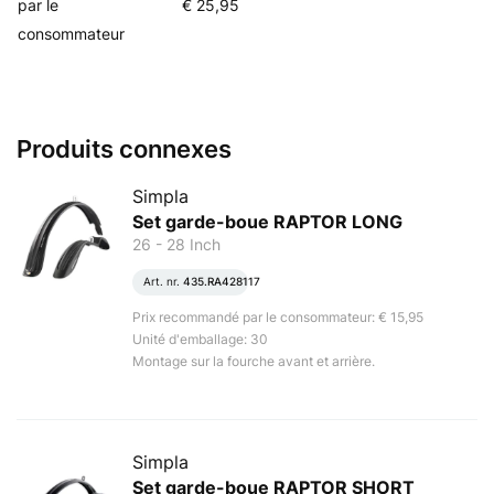
par le
€ 25,95
consommateur
Produits connexes
Simpla
Set garde-boue RAPTOR LONG
26 - 28 Inch
Art. nr.
435.RA428117
Prix recommandé par le consommateur: € 15,95
Unité d'emballage: 30
Montage sur la fourche avant et arrière.
Simpla
Set garde-boue RAPTOR SHORT