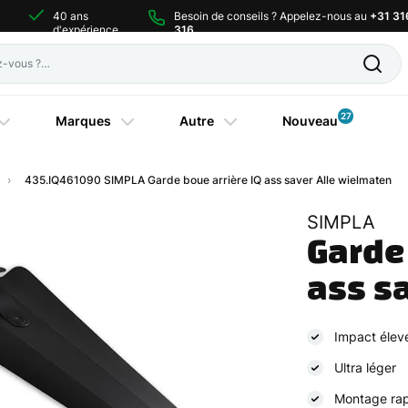
40 ans
Besoin de conseils ? Appelez-nous au
+31 31
d'expérience
316
27
Marques
Autre
Nouveau
435.IQ461090 SIMPLA Garde boue arrière IQ ass saver Alle wielmaten
SIMPLA
Garde 
ass s
Impact élev
Ultra léger
Montage rapi