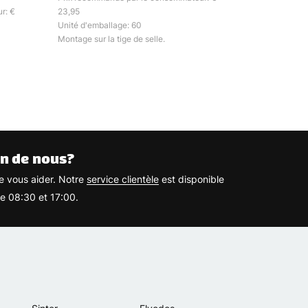
r: €
23,95
Unité d'emballage: 60
Montage sur la tige de selle.
n de nous?
 vous aider. Notre
service clientèle
est disponible
re 08:30 et 17:00.