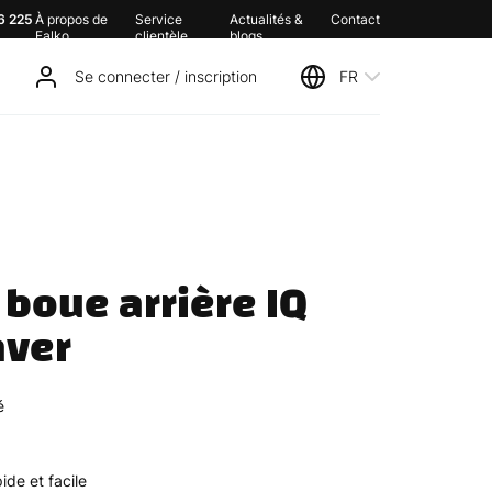
6 225
À propos de
Service
Actualités &
Contact
Falko
clientèle
blogs
Se connecter / inscription
FR
boue arrière IQ 
aver
é
de et facile