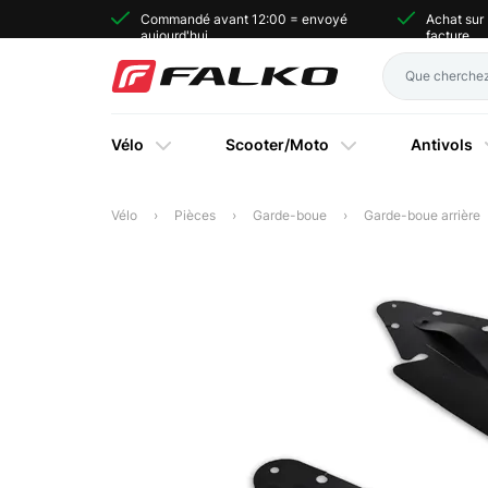
Commandé avant 12:00 = envoyé
Achat sur
aujourd'hui
facture
Vélo
Scooter/Moto
Antivols
Vélo
Pièces
Garde-boue
Garde-boue arrière