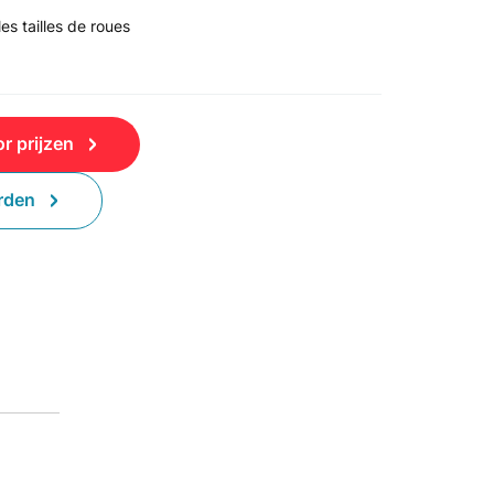
es tailles de roues
r prijzen
rden