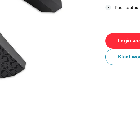
Pour toutes l
Login voo
Klant wo