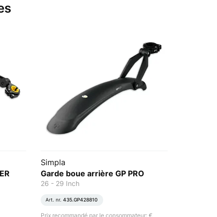
es
Simpla
MER
Garde boue arrière GP PRO
26 - 29 Inch
Art. nr.
435.GP428810
Prix recommandé par le consommateur: €