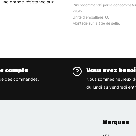
re une grande résistance aux
Prix recommandé par le consommateu
28,95
Unité d'emballage: 60
Montage sur la tige de selle.
re compte
Vous avez besoi
rique des commandes.
Nous sommes heureux de
du lundi au vendredi ent
Marques