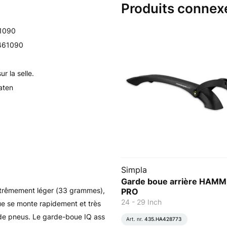
Produits connex
1090
461090
r la selle.
aten
Simpla
Garde boue arrière HAM
xtrêmement léger (33 grammes),
PRO
24 - 29 Inch
ue se monte rapidement et très
es de pneus. Le garde-boue IQ ass
Art. nr.
435.HA428773