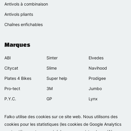
Antivols à combinaison
Antivols pliants
Chaînes enfichables
Marques
ABI
Sinter
Elvedes
Citycat
Slime
Navihood
Plates 4 Bikes
Super help
Prodigee
Pro-tect
3M
Jumbo
P.Y.C.
GP
Lynx
Rexway
Van Beijck
Meilan
Falko utilise des cookies sur ce site web. Nous utilisons des
Selle Orient
Bellelli
Motip
cookies pour les statistiques (les cookies de Google Analytics
Simpla
Lamicall