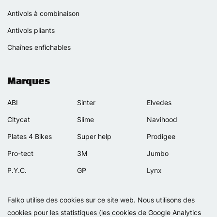
Antivols à combinaison
Antivols pliants
Chaînes enfichables
Marques
ABI
Sinter
Elvedes
Citycat
Slime
Navihood
Plates 4 Bikes
Super help
Prodigee
Pro-tect
3M
Jumbo
P.Y.C.
GP
Lynx
Rexway
Van Beijck
Meilan
Falko utilise des cookies sur ce site web. Nous utilisons des
Selle Orient
Bellelli
Motip
cookies pour les statistiques (les cookies de Google Analytics