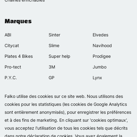
Marques
ABI
Sinter
Elvedes
Citycat
Slime
Navihood
Plates 4 Bikes
Super help
Prodigee
Pro-tect
3M
Jumbo
P.Y.C.
GP
Lynx
Rexway
Van Beijck
Meilan
Falko utilise des cookies sur ce site web. Nous utilisons des
Selle Orient
Bellelli
Motip
cookies pour les statistiques (les cookies de Google Analytics
Simpla
Lamicall
sont entièrement anonymisés), pour enregistrer les préférences
et à des fins de marketing. En cliquant sur 'cookies optimaux',
vous acceptez l'utilisation de tous les cookies tels que décrits
dans notre déclaration de cookies. Vous avez également la