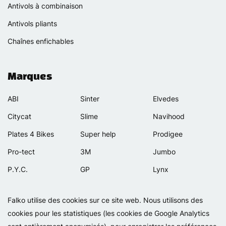
Antivols à combinaison
Antivols pliants
Chaînes enfichables
Marques
ABI
Sinter
Elvedes
Citycat
Slime
Navihood
Plates 4 Bikes
Super help
Prodigee
Pro-tect
3M
Jumbo
P.Y.C.
GP
Lynx
Rexway
Van Beijck
Meilan
Falko utilise des cookies sur ce site web. Nous utilisons des
Selle Orient
Bellelli
Motip
cookies pour les statistiques (les cookies de Google Analytics
Simpla
Lamicall