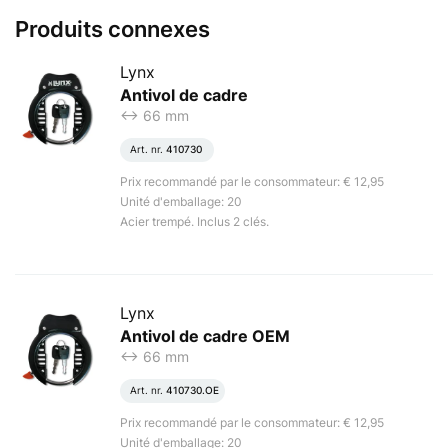
Produits connexes
Lynx
Antivol de cadre
<-> 66 mm
Art. nr.
410730
Prix recommandé par le consommateur: € 12,95
Unité d'emballage: 20
Acier trempé. Inclus 2 clés.
Lynx
Antivol de cadre OEM
<-> 66 mm
Art. nr.
410730.OE
Prix recommandé par le consommateur: € 12,95
Unité d'emballage: 20