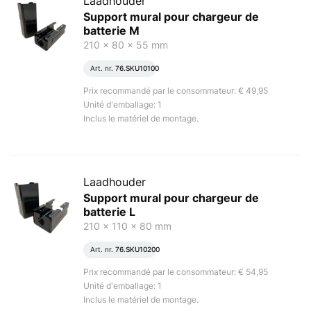
Laadhouder
Support mural pour chargeur de
batterie M
210 x 80 x 55 mm
Art. nr.
76.SKU10100
Prix recommandé par le consommateur: € 49,95
Unité d'emballage: 1
Inclus le matériel de montage.
Laadhouder
Support mural pour chargeur de
batterie L
210 x 110 x 80 mm
Art. nr.
76.SKU10200
Prix recommandé par le consommateur: € 54,95
Unité d'emballage: 1
Inclus le matériel de montage.