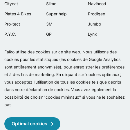
Citycat
Slime
Navihood
Plates 4 Bikes
Super help
Prodigee
Pro-tect
3M
Jumbo
P.Y.C.
GP
Lynx
Rexway
Van Beijck
Meilan
Falko utilise des cookies sur ce site web. Nous utilisons des
Selle Orient
Bellelli
Motip
cookies pour les statistiques (les cookies de Google Analytics
Simpla
Lamicall
sont entièrement anonymisés), pour enregistrer les préférences
et à des fins de marketing. En cliquant sur 'cookies optimaux',
vous acceptez l'utilisation de tous les cookies tels que décrits
dans notre déclaration de cookies. Vous avez également la
possibilité de choisir "cookies minimaux" si vous ne le souhaitez
pas.
Copyright 2026 - Falko BV
Politique de confidentialité
Cookies
Conditions générales
Optimal cookies