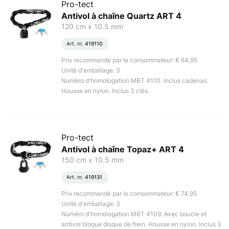
Pro-tect
Antivol à chaîne Quartz ART 4
120 cm x 10.5 mm
Art. nr.
419110
Prix recommandé par le consommateur: € 64,95
Unité d'emballage: 3
Numéro d'homologation MBT 4110. Inclus cadenas.
Housse en nylon. Inclus 3 clés.
Pro-tect
Antivol à chaîne Topaz+ ART 4
150 cm x 10.5 mm
Art. nr.
419131
Prix recommandé par le consommateur: € 74,95
Unité d'emballage: 3
Numéro d'homologation MBT 4109. Avec boucle et
antivol bloque disque de frein. Housse en nylon. Inclus 3