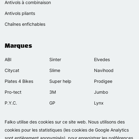
Antivols à combinaison
Antivols pliants
Chaînes enfichables
Marques
ABI
Sinter
Elvedes
Citycat
Slime
Navihood
Plates 4 Bikes
Super help
Prodigee
Pro-tect
3M
Jumbo
P.Y.C.
GP
Lynx
Rexway
Van Beijck
Meilan
Falko utilise des cookies sur ce site web. Nous utilisons des
Selle Orient
Bellelli
Motip
cookies pour les statistiques (les cookies de Google Analytics
Simpla
Lamicall
sont entièrement anonymisés), pour enregistrer les préférences