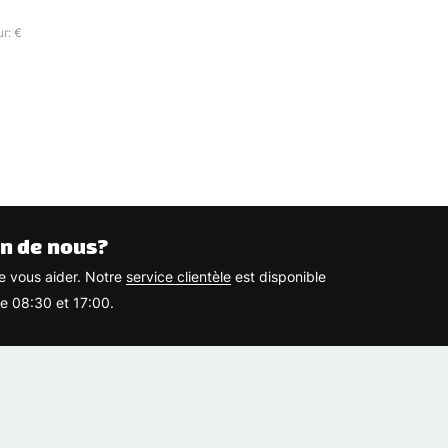
r: €
n de nous?
 vous aider. Notre
service clientèle
est disponible
re 08:30 et 17:00.