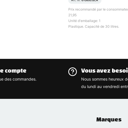
Art. nr.
610800.BLA
Prix recommandé par le consommateu
21,95
Unité d'emballage: 1
Plastique. Capacité de 30 litres.
re compte
Vous avez besoi
rique des commandes.
Nous sommes heureux de
du lundi au vendredi ent
Marques