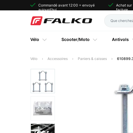
Commandé avant 12:00 = envoyé
Achat sur
aujourd'hui
facture
Vélo
Scooter/Moto
Antivols
Vélo
Accessoires
Paniers & caisses
610899.3