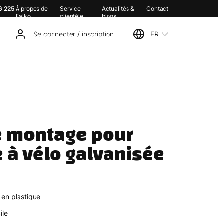
6 225
À propos de
Service
Actualités &
Contact
Falko
clientèle
blogs
Se connecter / inscription
FR
e montage pour 
e à vélo galvanisée
 en plastique
ile