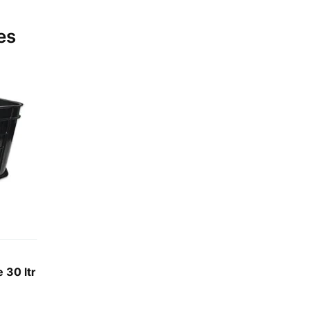
es
 30 ltr