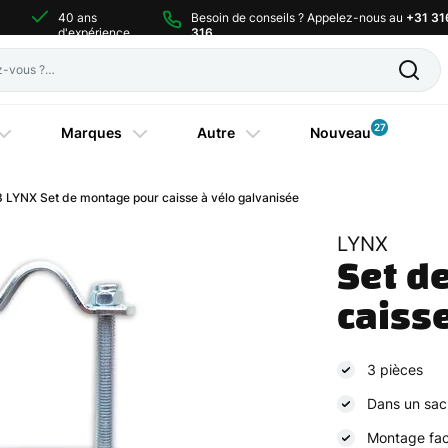
40 ans
Besoin de conseils ? Appelez-nous au
+31 31
d'expérience
316
27
Marques
Autre
Nouveau
 LYNX Set de montage pour caisse à vélo galvanisée
LYNX
Set d
caiss
3 pièces
Dans un sac
Montage fac