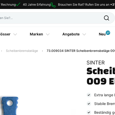
uf Rechnung
40 Jahre Erfahrung
Brauchen Sie Rat? Rufen Sie uns an
+3
27
lösser
Marken
Angebote
Neu
Scheibenbremsbeläge
73.009034 SINTER Scheibenbremsbeläge 009 
SINTER
Schei
009 El
Extra lange
Stabile Brem
Beständig 