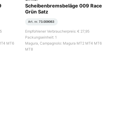
9
Scheibenbremsbeläge 009 Race
Grün Satz
Art. nr.
73.009063
95
Empfohlener Verbraucherpreis: € 27,95
Packungseinheit: 1
MT4 MT6
Magura, Campagnolo: Magura MT2 MT4 MT6
MT8