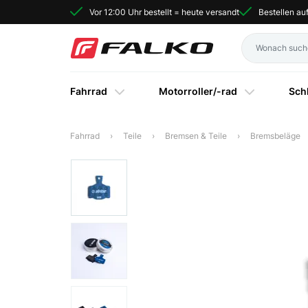
Vor 12:00 Uhr bestellt = heute versandt
Bestellen a
Fahrrad
Motorroller/-rad
Sch
Fahrrad
Teile
Bremsen & Teile
Bremsbeläge