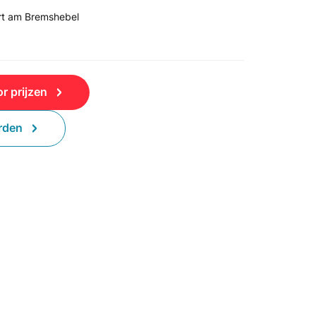
rt am Bremshebel
r prijzen
rden