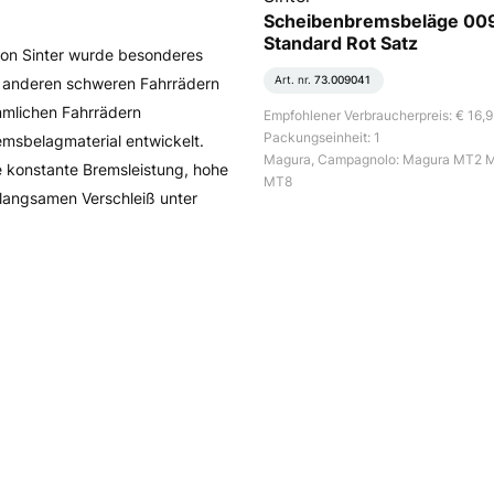
Scheibenbremsbeläge 00
Standard Rot Satz
von Sinter wurde besonderes
Art. nr.
73.009041
 anderen schweren Fahrrädern
ömmlichen Fahrrädern
Empfohlener Verbraucherpreis: € 16,
Packungseinheit: 1
remsbelagmaterial entwickelt.
Magura, Campagnolo: Magura MT2 
 konstante Bremsleistung, hohe
MT8
langsamen Verschleiß unter