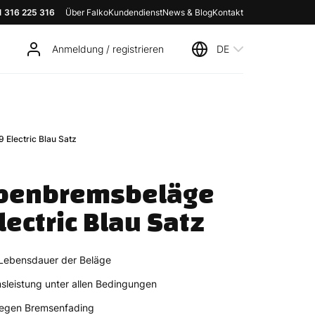
1 316 225 316
Über Falko
Kundendienst
News & Blog
Kontakt
Anmeldung / registrieren
DE
Electric Blau Satz
benbremsbeläge 
ectric Blau Satz
 Lebensdauer der Beläge
sleistung unter allen Bedingungen
gegen Bremsenfading