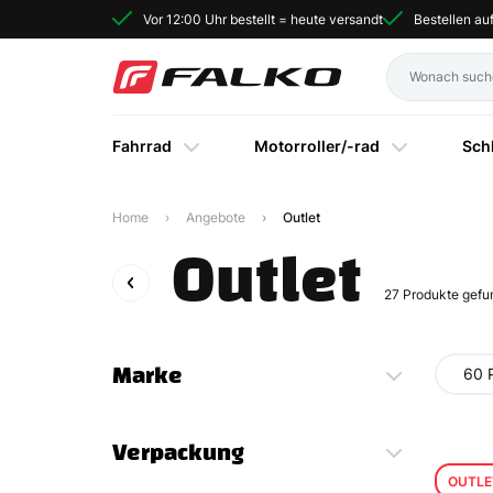
Vor 12:00 Uhr bestellt = heute versandt
Bestellen a
Fahrrad
Motorroller/-rad
Sch
Home
Angebote
Outlet
Outlet
27
Produkte gefu
Marke
60 
Verpackung
OUTLE