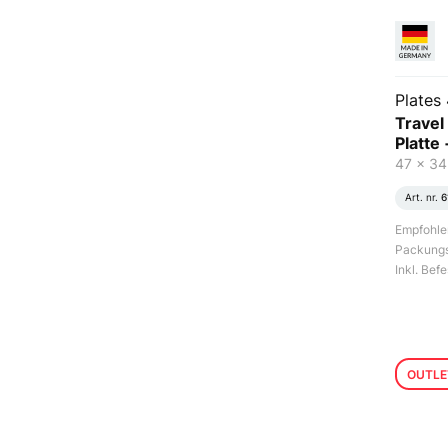
Plates 
Travel
Platte
47 x 34
Art. nr.
6
Empfohlen
Packungse
Inkl. Bef
OUTLE