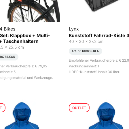
4 Bikes
Lynx
 Set: Klappbox + Multi-
Kunststoff Fahrrad-Kiste 3
 + Taschenhaltern
40 x 30 x 27.2 cm
.5 x 25.5 cm
Art. nr.
610805.BLA
10775.KOR
Empfohlener Verbraucherpreis: € 22,
er Verbraucherpreis: € 79,95
Packungseinheit: 1
inheit: 5
HDPE-Kunststoff. Inhalt 30 liter.
estigungsmaterial und Werkzeuge.
T
OUTLET