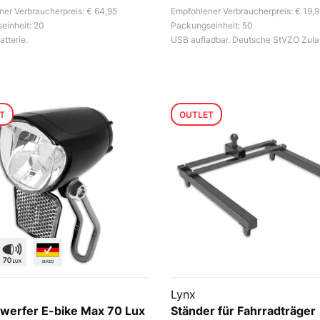
er Verbraucherpreis: € 64,95
Empfohlener Verbraucherpreis: € 19,
einheit: 20
Packungseinheit: 50
atterie.
USB aufladbar. Deutsche StVZO Zula
T
OUTLET
Lynx
werfer E-bike Max 70 Lux
Ständer für Fahrradträger