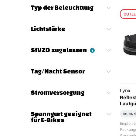
Typ der Beleuchtung
OUTLE
Lichtstärke
StVZO zugelassen
i
Tag/Nacht Sensor
Stromversorgung
Lynx
Reflek
Laufgü
Spanngurt geeignet
Art. nr.
4
für E-Bikes
Empfohlen
Packungs
Wasserdic