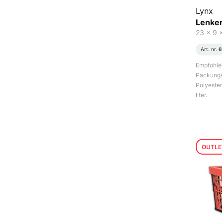
Lynx
Lenker
23 x 9 
Art. nr.
6
Empfohlen
Packungs
Polyester
liter.
OUTLE