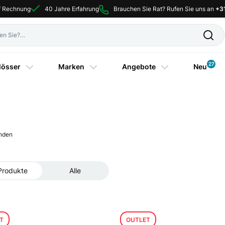
uf Rechnung
40 Jahre Erfahrung
Brauchen Sie Rat? Rufen Sie uns an
+3
27
lösser
Marken
Angebote
Neu
nden
Produkte
Alle
T
OUTLET