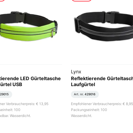
Lynx
tierende LED Gürteltasche
Reflektierende Gürteltasch
gürtel USB
Laufgürtel
29015
Art. nr.
429016
er Verbraucherpreis: € 13,95
Empfohlener Verbraucherpreis: € 8,95
einheit: 100
Packungseinheit: 100
dbar. Wasserdicht.
Wasserdicht.