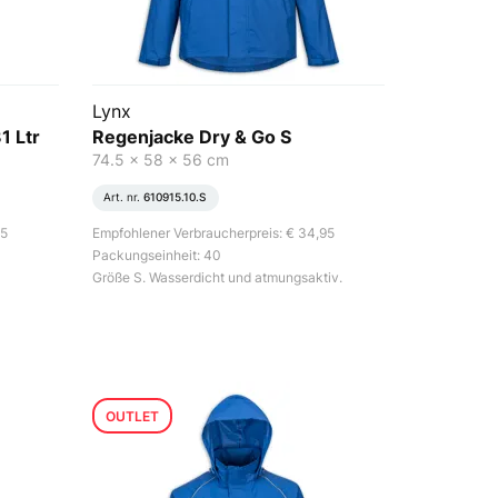
Lynx
1 Ltr
Regenjacke Dry & Go S
74.5 x 58 x 56 cm
Art. nr.
610915.10.S
95
Empfohlener Verbraucherpreis: € 34,95
Packungseinheit: 40
Größe S. Wasserdicht und atmungsaktiv.
OUTLET