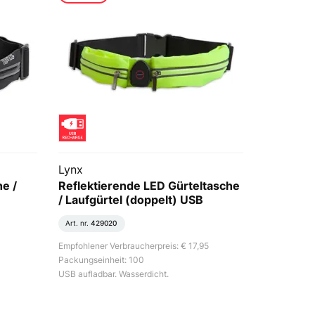
Lynx
e /
Reflektierende LED Gürteltasche
/ Laufgürtel (doppelt) USB
Art. nr.
429020
Empfohlener Verbraucherpreis: € 17,95
Packungseinheit: 100
USB aufladbar. Wasserdicht.