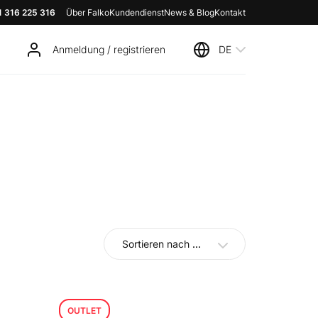
1 316 225 316
Über Falko
Kundendienst
News & Blog
Kontakt
Anmeldung / registrieren
DE
Sortieren nach
...
OUTLET