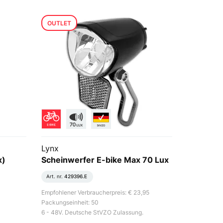
OUTLET
Lynx
x)
Scheinwerfer E-bike Max 70 Lux
Art. nr.
429396.E
Empfohlener Verbraucherpreis: € 23,95
Packungseinheit: 50
6 - 48V. Deutsche StVZO Zulassung.