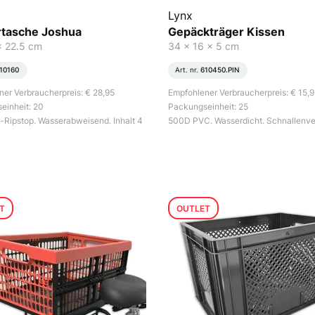
Lynx
tasche Joshua
Gepäckträger Kissen
x 22.5 cm
34 x 16 x 5 cm
10160
Art. nr.
610450.PIN
er Verbraucherpreis: € 28,95
Empfohlener Verbraucherpreis: € 15,
einheit: 20
Packungseinheit: 25
-Ripstop. Wasserabweisend. Inhalt 4
500D PVC. Wasserdicht. Schnallenve
T
OUTLET