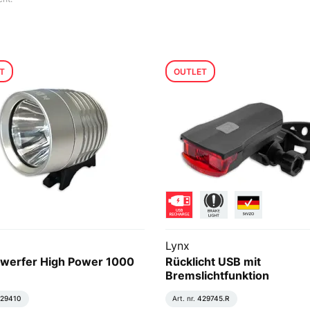
T
OUTLET
Lynx
werfer High Power 1000
Rücklicht USB mit
Bremslichtfunktion
29410
Art. nr.
429745.R