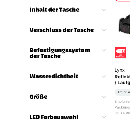
Inhalt der Tasche
Verschluss der Tasche
Befestigungssystem
der Tasche
Lynx
Wasserdichtheit
Reflek
/ Lauf
Art. nr.
4
Größe
Empfohlen
Packungs
USB aufla
LED Farbauswahl