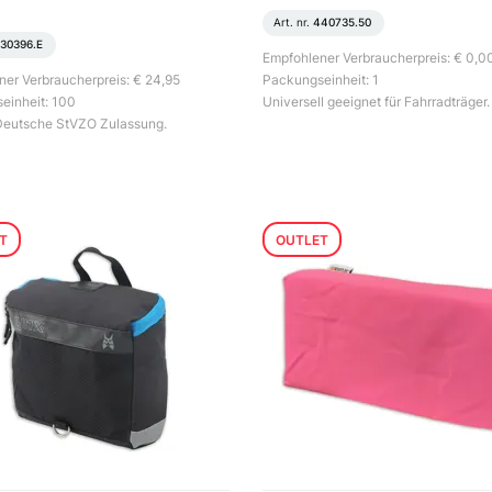
Art. nr.
440735.50
30396.E
Empfohlener Verbraucherpreis: € 0,0
er Verbraucherpreis: € 24,95
Packungseinheit: 1
einheit: 100
Universell geeignet für Fahrradträger.
 Deutsche StVZO Zulassung.
T
OUTLET