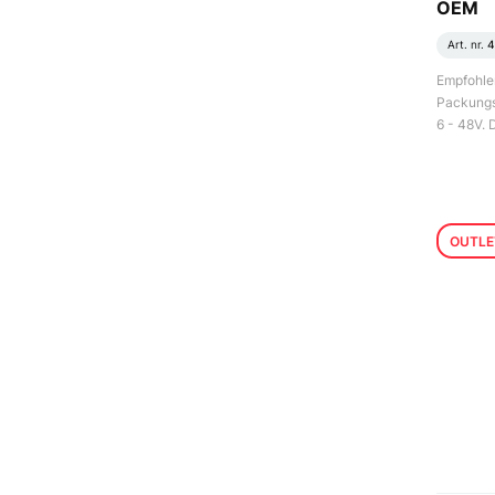
OEM
Art. nr.
4
Empfohlen
Packungs
6 - 48V.
OUTLE