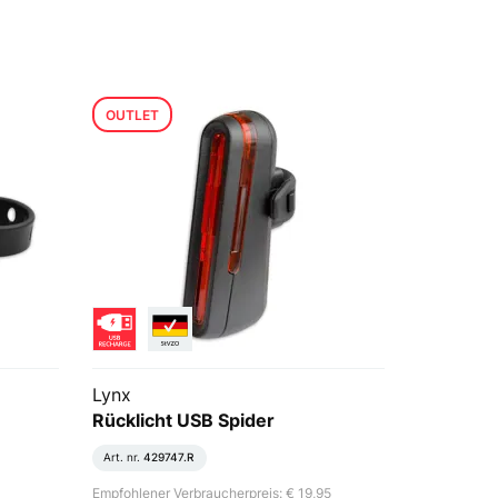
OUTLET
Lynx
Rücklicht USB Spider
Art. nr.
429747.R
Empfohlener Verbraucherpreis: € 19,95