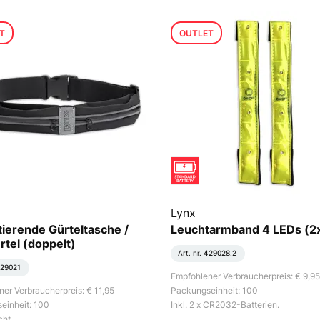
T
OUTLET
Lynx
tierende Gürteltasche /
Leuchtarmband 4 LEDs (2
rtel (doppelt)
Art. nr.
429028.2
29021
Empfohlener Verbraucherpreis: € 9,95
er Verbraucherpreis: € 11,95
Packungseinheit: 100
einheit: 100
Inkl. 2 x CR2032-Batterien.
ht.