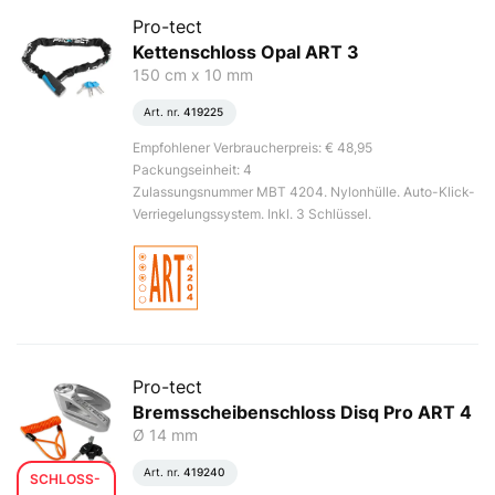
Pro-tect
Kettenschloss Opal ART 3
150 cm x 10 mm
Art. nr.
419225
Empfohlener Verbraucherpreis: € 48,95
Packungseinheit: 4
Zulassungsnummer MBT 4204. Nylonhülle. Auto-Klick-
Verriegelungssystem. Inkl. 3 Schlüssel.
Pro-tect
Bremsscheibenschloss Disq Pro ART 4
Ø 14 mm
Art. nr.
419240
SCHLOSS-