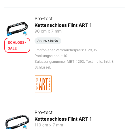
Pro-tect
Kettenschloss Flint ART 1
90 cm x 7 mm
Art. nr.
419190
SCHLOSS-
SALE
Empfohlener Verbraucherpreis: € 28,95
Packungseinheit: 10
Zulassungsnummer MBT 4293. Textilhülle. Inkl. 3
Schlüssel.
Pro-tect
Kettenschloss Flint ART 1
110 cm x 7 mm