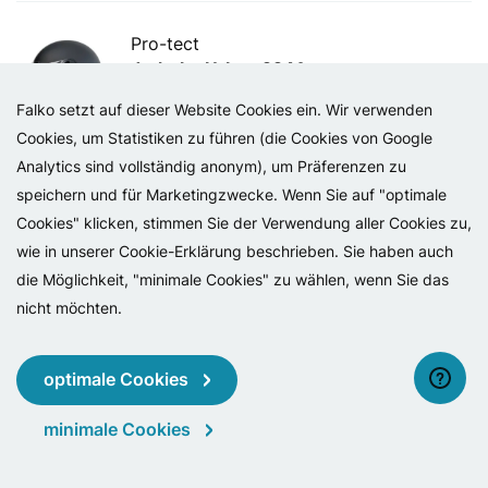
Pro-tect
Jethelm Urban 22 M
57 CM
Falko setzt auf dieser Website Cookies ein. Wir verwenden
Art. nr.
448100.3M
Cookies, um Statistiken zu führen (die Cookies von Google
Empfohlener Verbraucherpreis: € 54,95
Analytics sind vollständig anonym), um Präferenzen zu
Packungseinheit: 6
speichern und für Marketingzwecke. Wenn Sie auf "optimale
Größe M. ECE 22.06 zugelassen.
Cookies" klicken, stimmen Sie der Verwendung aller Cookies zu,
wie in unserer Cookie-Erklärung beschrieben. Sie haben auch
die Möglichkeit, "minimale Cookies" zu wählen, wenn Sie das
Pro-tect
nicht möchten.
Jethelm Urban 22 L
58 CM
optimale Cookies
Art. nr.
448100.4L
Empfohlener Verbraucherpreis: € 54,95
minimale Cookies
Packungseinheit: 6
Größe L. ECE 22.06 zugelassen.
menü
suchen
anmeldung