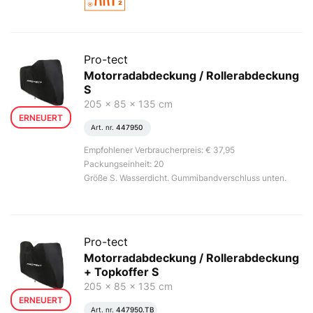
Pro-tect
Motorradabdeckung / Rollerabdeckung
S
205 x 85 x 135 cm
ERNEUERT
Art. nr.
447950
Empfohlener Verbraucherpreis: € 37,95
Packungseinheit: 20
Größe S. Wasserdicht. Gummibandverschluss unten.
Pro-tect
Motorradabdeckung / Rollerabdeckung
+ Topkoffer S
205 x 85 x 135 cm
ERNEUERT
Art. nr.
447950.TB