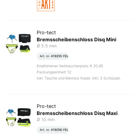
Pro-tect
Bremsscheibenschloss Disq Mini
Ø 5.5 mm
Art. nr.
419255.YEL
Empfohlener Verbraucherpreis: € 20,95
Packungseinheit: 12
Inkl. Tasche und Memory Kabel. Inkl. 3 Schlüssel.
Pro-tect
Bremsscheibenschloss Disq Maxi
Ø 10 mm
Art. nr.
419256.YEL