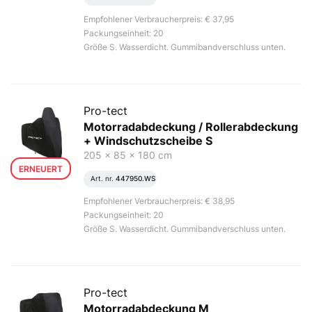
Empfohlener Verbraucherpreis: € 37,95
Packungseinheit: 20
Größe S. Wasserdicht. Gummibandverschluss unten.
Pro-tect
Motorradabdeckung / Rollerabdeckung
+ Windschutzscheibe S
205 x 85 x 180 cm
ERNEUERT
Art. nr.
447950.WS
Empfohlener Verbraucherpreis: € 38,95
Packungseinheit: 20
Größe S. Wasserdicht. Gummibandverschluss unten.
Pro-tect
Motorradabdeckung M