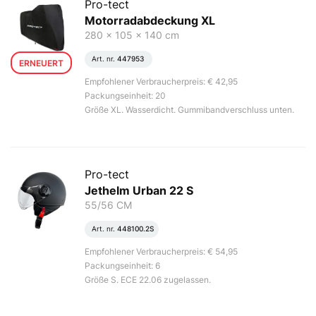
Pro-tect
Motorradabdeckung XL
280 x 105 x 140 cm
Art. nr.
447953
ERNEUERT
Empfohlener Verbraucherpreis: € 42,95
Packungseinheit: 20
Größe XL. Wasserdicht. Gummibandverschluss unten.
Pro-tect
Jethelm Urban 22 S
55/56 CM
Art. nr.
448100.2S
Empfohlener Verbraucherpreis: € 54,95
Packungseinheit: 6
Größe S. ECE 22.06 zugelassen.