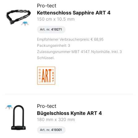
Pro-tect
Kettenschloss Sapphire ART 4
150 cm x 10.5 mm
Art. nr.
419271
Empfohlener Verbraucherpreis: € 68,95
Packungseinheit: 3
Zulassungsnummer MBT 4147. Nylonhülle. Inkl. 3
Schlüssel.
Pro-tect
Bügelschloss Kynite ART 4
180 mm x 320 mm
Art. nr.
419301