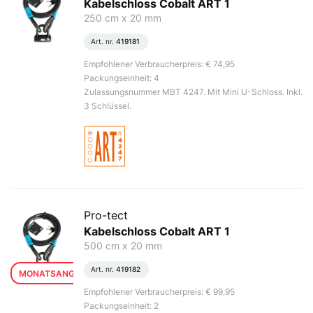
Kabelschloss Cobalt ART 1
250 cm x 20 mm
Art. nr.
419181
Empfohlener Verbraucherpreis: € 74,95
Packungseinheit: 4
Zulassungsnummer MBT 4247. Mit Mini U-Schloss. Inkl.
3 Schlüssel.
Pro-tect
Kabelschloss Cobalt ART 1
500 cm x 20 mm
Art. nr.
419182
MONATSANGEBOT
Empfohlener Verbraucherpreis: € 99,95
Packungseinheit: 2