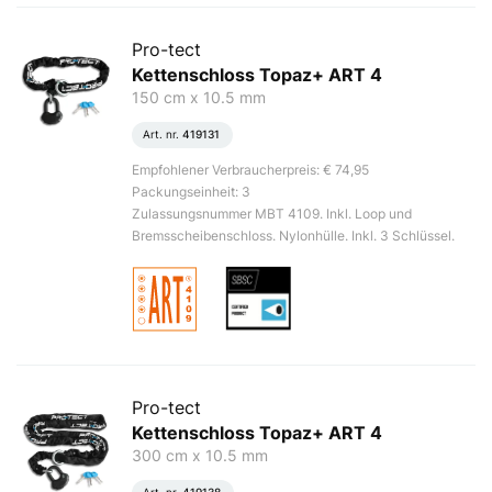
Pro-tect
Kettenschloss Topaz+ ART 4
150 cm x 10.5 mm
Art. nr.
419131
Empfohlener Verbraucherpreis: € 74,95
Packungseinheit: 3
Zulassungsnummer MBT 4109. Inkl. Loop und
Bremsscheibenschloss. Nylonhülle. Inkl. 3 Schlüssel.
Pro-tect
Kettenschloss Topaz+ ART 4
300 cm x 10.5 mm