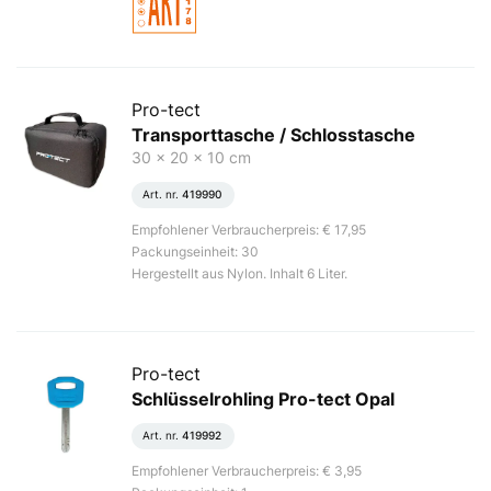
Pro-tect
Transporttasche / Schlosstasche
30 x 20 x 10 cm
Art. nr.
419990
Empfohlener Verbraucherpreis: € 17,95
Packungseinheit: 30
Hergestellt aus Nylon. Inhalt 6 Liter.
Pro-tect
Schlüsselrohling Pro-tect Opal
Art. nr.
419992
Empfohlener Verbraucherpreis: € 3,95