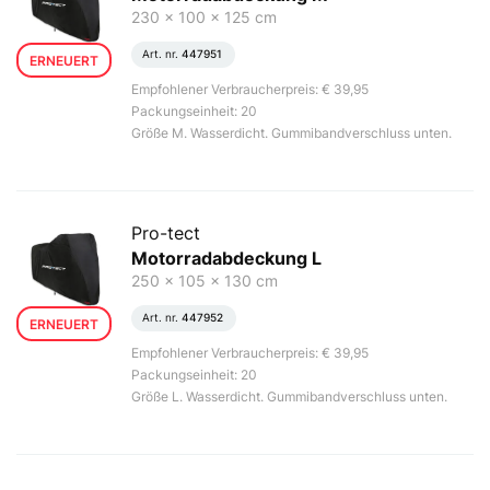
230 x 100 x 125 cm
Art. nr.
447951
ERNEUERT
Empfohlener Verbraucherpreis: € 39,95
Packungseinheit: 20
Größe M. Wasserdicht. Gummibandverschluss unten.
Pro-tect
Motorradabdeckung L
250 x 105 x 130 cm
Art. nr.
447952
ERNEUERT
Empfohlener Verbraucherpreis: € 39,95
Packungseinheit: 20
Größe L. Wasserdicht. Gummibandverschluss unten.