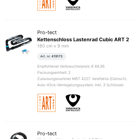
Pro-tect
Kettenschloss Lastenrad Cubic ART 2
180 cm x 9 mm
Art. nr.
419173
Empfohlener Verbraucherpreis: € 64,95
Packungseinheit: 2
Zulassungsnummer MBT 4227. Varefakta (Dänisch).
Auto-Klick-Verriegelungssystem. Inkl. 3 Schlüssel.
Pro-tect