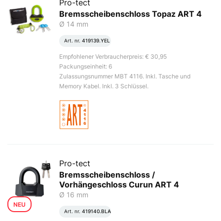
Pro-tect
Bremsscheibenschloss Topaz ART 4
Ø 14 mm
Art. nr.
419139.YEL
Empfohlener Verbraucherpreis: € 30,95
Packungseinheit: 6
Zulassungsnummer MBT 4116. Inkl. Tasche und
Memory Kabel. Inkl. 3 Schlüssel.
Pro-tect
Bremsscheibenschloss /
Vorhängeschloss Curun ART 4
Ø 16 mm
NEU
Art. nr.
419140.BLA