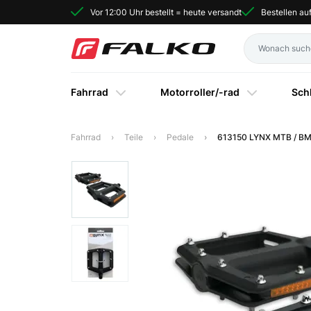
Vor 12:00 Uhr bestellt = heute versandt
Bestellen a
Fahrrad
Motorroller/-rad
Sch
Fahrrad
Teile
Pedale
613150 LYNX MTB / BM