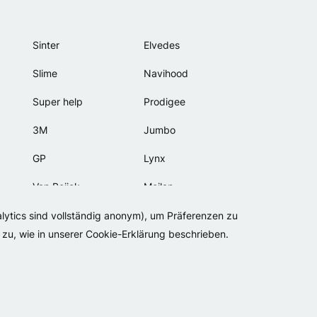
Sinter
Elvedes
Slime
Navihood
Super help
Prodigee
3M
Jumbo
GP
Lynx
Van Beijck
Meilan
Bellelli
Motip
alytics sind vollständig anonym), um Präferenzen zu
zu, wie in unserer Cookie-Erklärung beschrieben.
Lamicall
BV
Privacy
Cookies
Geschäftsbedingungen
Impressum