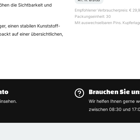
Art. nr.
613155
hen die Sichtbarkeit und
Empfohlener Verbraucherpreis: € 29,
Packungseinheit: 30
Mit auswechselbaren Pins. Kupferlage
er, einen stabilen Kunststoff-
ackt auf einer übersichtlichen,
nto
Brauchen Sie un
insehen.
Wir helfen Ihnen gerne w
zwischen 08:30 und 17:0