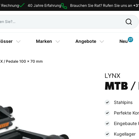
uf Rechnung
40 Jahre Erfahrung
Brauchen Sie Rat? Rufen Sie uns an
+3
27
lösser
Marken
Angebote
Neu
X / Pedale 100 x 70 mm
LYNX
MTB /
Stahlpins
Perfekte Kon
Eingebaute 
Kugellager