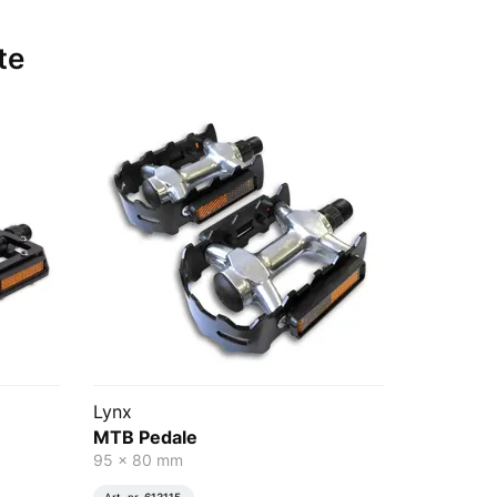
te
Lynx
MTB Pedale
95 x 80 mm