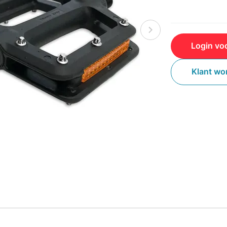
Login voo
Klant wo