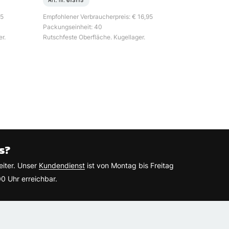
Art. nr.
613115
95
Empfohlener Verbraucherpreis: € 16,95
Packungseinheit: 40
r.
Rutschfeste Oberfläche. Kugellager.
s?
eiter. Unser
Kundendienst
ist von Montag bis Freitag
0 Uhr erreichbar.