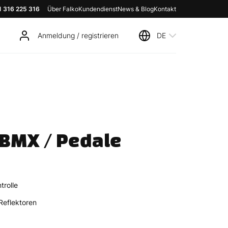
1 316 225 316
Über Falko
Kundendienst
News & Blog
Kontakt
Anmeldung / registrieren
DE
 BMX / Pedale
trolle
Reflektoren