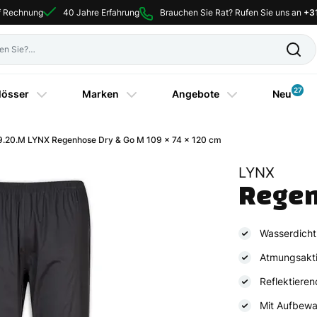
uf Rechnung
40 Jahre Erfahrung
Brauchen Sie Rat? Rufen Sie uns an
+3
27
lösser
Marken
Angebote
Neu
.20.M LYNX Regenhose Dry & Go M 109 x 74 x 120 cm
LYNX
Regen
Wasserdich
Atmungsakt
Reflektieren
Mit Aufbew