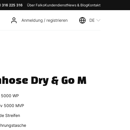
1 316 225 316
Über Falko
Kundendienst
News & Blog
Kontakt
Anmeldung / registrieren
DE
hose Dry & Go M
t 5000 WP
iv 5000 MVP
de Streifen
ahrungstasche