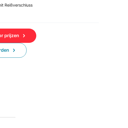
it Reißverschluss
r prijzen
rden