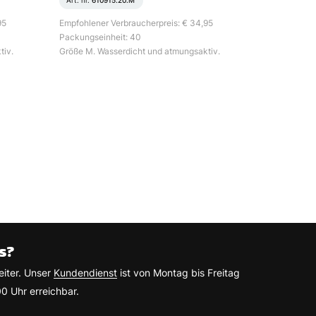
Art. nr.
610915.20.M
95
Empfohlener Verbraucherpreis: € 34,95
Packungseinheit: 40
tiv.
Größe M. Wasserdicht und atmungsaktiv.
s?
eiter. Unser
Kundendienst
ist von Montag bis Freitag
0 Uhr erreichbar.