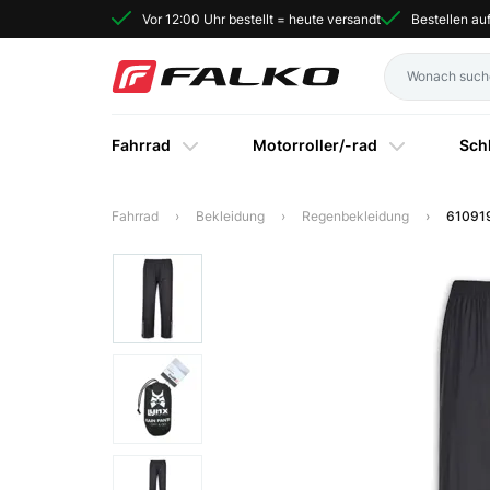
Vor 12:00 Uhr bestellt = heute versandt
Bestellen a
Fahrrad
Motorroller/-rad
Sch
Fahrrad
Bekleidung
Regenbekleidung
610919