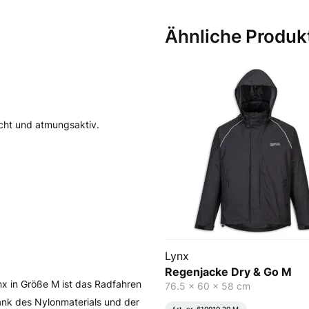
Ähnliche Produk
cht und atmungsaktiv.
Lynx
Regenjacke Dry & Go M
x in Größe M ist das Radfahren
76.5 x 60 x 58 cm
nk des Nylonmaterials und der