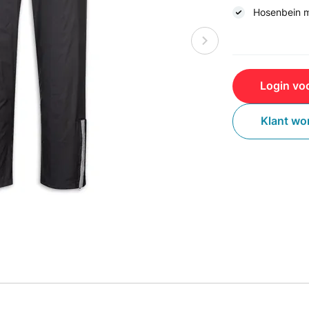
Hosenbein m
Login voo
Klant wo