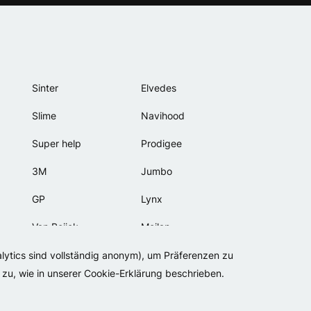
Sinter
Elvedes
Slime
Navihood
Super help
Prodigee
3M
Jumbo
GP
Lynx
Van Beijck
Meilan
Bellelli
Motip
alytics sind vollständig anonym), um Präferenzen zu
zu, wie in unserer Cookie-Erklärung beschrieben.
Lamicall