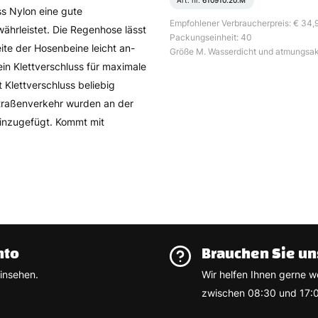
Art. nr.
610910.20.M
ss Nylon eine gute
Empfohlener Verbraucherpreis: € 34,
währleistet. Die Regenhose lässt
Packungseinheit: 40
ite der Hosenbeine leicht an-
Größe M. Wasserdicht und atmungsak
in Klettverschluss für maximale
 Klettverschluss beliebig
 Straßenverkehr wurden an der
hinzugefügt. Kommt mit
nto
Brauchen Sie un
insehen.
Wir helfen Ihnen gerne w
zwischen 08:30 und 17:0