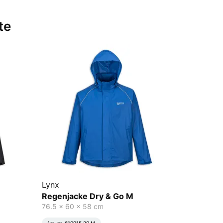
te
Lynx
Regenjacke Dry & Go M
76.5 x 60 x 58 cm