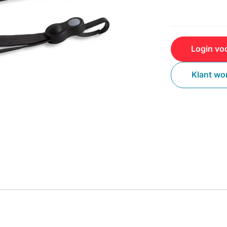
Login voo
Klant wo