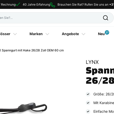
uf Rechnung
40 Jahre Erfahrung
Brauchen Sie Rat? Rufen Sie uns an
+3
27
lösser
Marken
Angebote
Neu
 Spanngurt mit Hake 26/28 Zoll OEM 60 cm
LYNX
Spann
26/28
Größe: 26/28
Mit Karabin
Einfache Mo