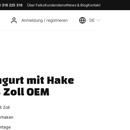
1 316 225 316
Über Falko
Kundendienst
News & Blog
Kontakt
Anmeldung / registrieren
DE
gurt mit Hake 
 Zoll OEM
 Zoll
erhaken
ntage