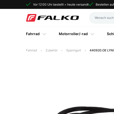
Vor 12:00 Uhr bestellt = heute versandt
Bestellen a
Fahrrad
Motorroller/-rad
Sch
Fahrrad
Zubehör
Spanngurt
440920.OE LYNX