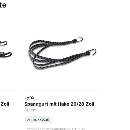
te
Lynx
Zoll
Spanngurt mit Hake 26/28 Zoll
60 cm
Art. nr.
440925
Empfohlener Verbraucherpreis: € 7,95