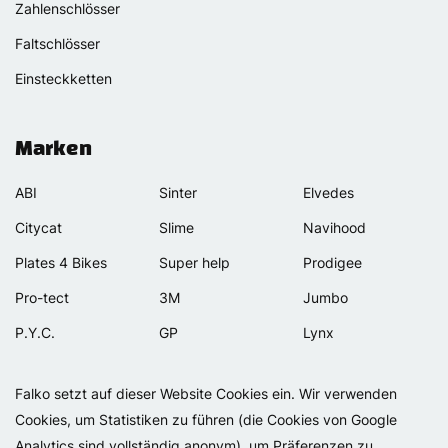
Zahlenschlösser
Faltschlösser
Einsteckketten
Marken
ABI
Sinter
Elvedes
Citycat
Slime
Navihood
Plates 4 Bikes
Super help
Prodigee
Pro-tect
3M
Jumbo
P.Y.C.
GP
Lynx
Rexway
Van Beijck
Meilan
Falko setzt auf dieser Website Cookies ein. Wir verwenden
Selle Orient
Bellelli
Motip
Cookies, um Statistiken zu führen (die Cookies von Google
Simpla
Lamicall
Analytics sind vollständig anonym), um Präferenzen zu