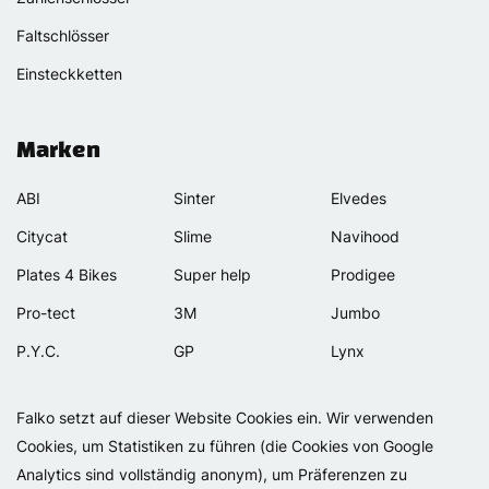
Faltschlösser
Einsteckketten
Marken
ABI
Sinter
Elvedes
Citycat
Slime
Navihood
Plates 4 Bikes
Super help
Prodigee
Pro-tect
3M
Jumbo
P.Y.C.
GP
Lynx
Rexway
Van Beijck
Meilan
Falko setzt auf dieser Website Cookies ein. Wir verwenden
Selle Orient
Bellelli
Motip
Cookies, um Statistiken zu führen (die Cookies von Google
Simpla
Lamicall
Analytics sind vollständig anonym), um Präferenzen zu