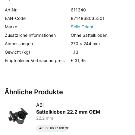
Art.Nr.
611340
EAN-Code
8714868035501
Marke
Selle Orient
Zusätzliche Informationen
Ohne Sattelkloben.
Abmessungen
270 x 244 mm
Gewicht (kg)
1,13
Empfohlener Verbraucherpreis
€ 31,95
Ähnliche Produkte
ABI
Sattelkloben 22.2 mm OEM
22.2 mm
Art. nr.
60.ZZ.100.OE