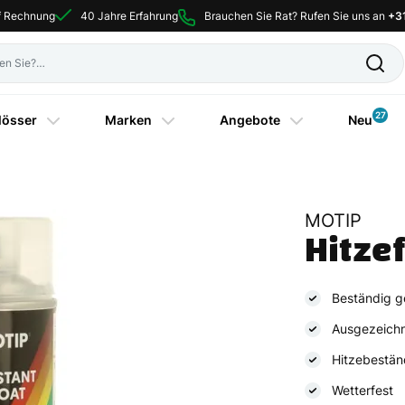
uf Rechnung
40 Jahre Erfahrung
Brauchen Sie Rat? Rufen Sie uns an
+3
27
lösser
Marken
Angebote
Neu
MOTIP
Hitzef
Beständig g
Ausgezeichn
Hitzebestän
Wetterfest