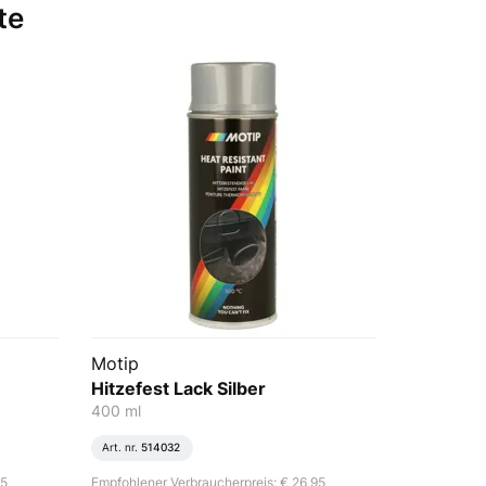
te
Motip
Hitzefest Lack Silber
400 ml
Art. nr.
514032
95
Empfohlener Verbraucherpreis: € 26,95