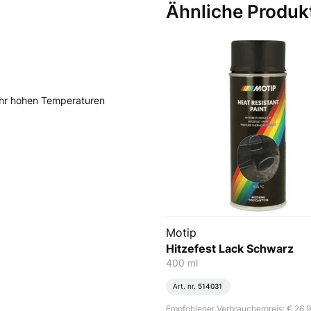
Ähnliche Produk
ehr hohen Temperaturen
Motip
Hitzefest Lack Schwarz
400 ml
Art. nr.
514031
Empfohlener Verbraucherpreis: € 26,