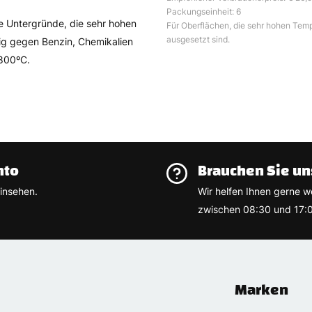
Packungseinheit: 6
e Untergründe, die sehr hohen
Für Oberflächen, die sehr hohen Tem
ausgesetzt sind.
ig gegen Benzin, Chemikalien
 800ºC.
nto
Brauchen Sie un
insehen.
Wir helfen Ihnen gerne w
zwischen 08:30 und 17:0
Marken