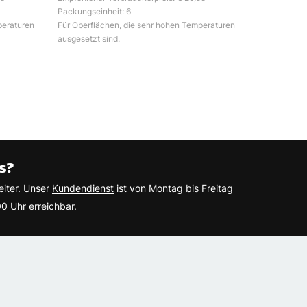
Packungseinheit: 6
peraturen
Für Oberflächen, die sehr hohen Temperaturen
ausgesetzt sind.
s?
eiter. Unser
Kundendienst
ist von Montag bis Freitag
0 Uhr erreichbar.