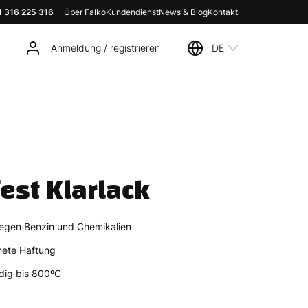
1 316 225 316
Über Falko
Kundendienst
News & Blog
Kontakt
Anmeldung / registrieren
DE
est Klarlack
egen Benzin und Chemikalien
ete Haftung
dig bis 800ºC