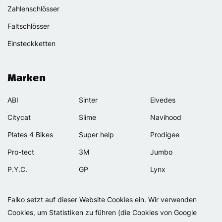
Zahlenschlösser
Faltschlösser
Einsteckketten
Marken
ABI
Sinter
Elvedes
Citycat
Slime
Navihood
Plates 4 Bikes
Super help
Prodigee
Pro-tect
3M
Jumbo
P.Y.C.
GP
Lynx
Rexway
Van Beijck
Meilan
Falko setzt auf dieser Website Cookies ein. Wir verwenden
Selle Orient
Bellelli
Motip
Cookies, um Statistiken zu führen (die Cookies von Google
Simpla
Lamicall