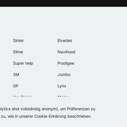
Sinter
Elvedes
Slime
Navihood
Super help
Prodigee
3M
Jumbo
GP
Lynx
Van Beijck
Meilan
Bellelli
Motip
alytics sind vollständig anonym), um Präferenzen zu
zu, wie in unserer Cookie-Erklärung beschrieben.
Lamicall