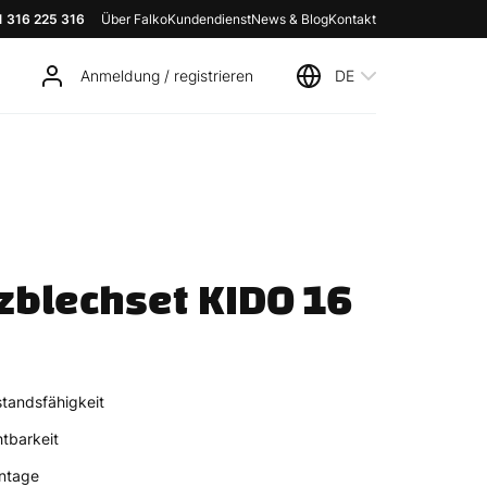
1 316 225 316
Über Falko
Kundendienst
News & Blog
Kontakt
Anmeldung / registrieren
DE
zblechset KIDO 16 
tandsfähigkeit
tbarkeit
ntage