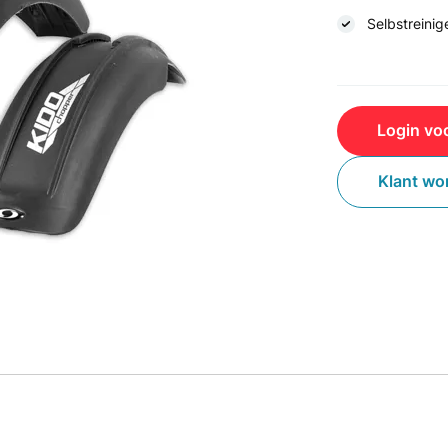
Selbstreini
Login voo
Klant wo