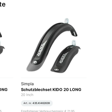
te
Simpla
LONG
Schutzblechset KIDO 20 LONG
20 Inch
Art. nr.
435.KI462639
95
Empfohlener Verbraucherpreis: € 21,95