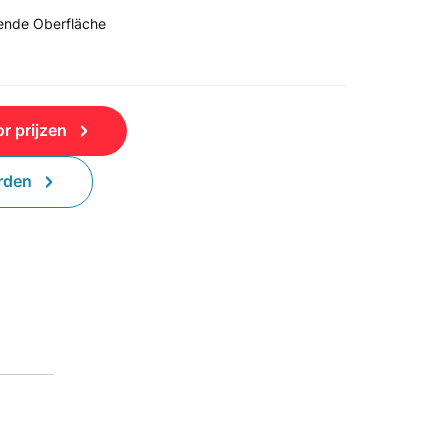
gende Oberfläche
r prijzen
rden