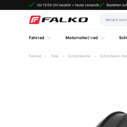
Vor 12:00 Uhr bestellt = heute versandt
Bestellen a
Fahrrad
Motorroller/-rad
Sch
Fahrrad
Teile
Schutzbleche
Schutzblech-Set