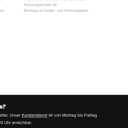
Packungseinheit: 60
el.
Montage an Vorder- und Hinterradgabel.
s?
eiter. Unser
Kundendienst
ist von Montag bis Freitag
0 Uhr erreichbar.