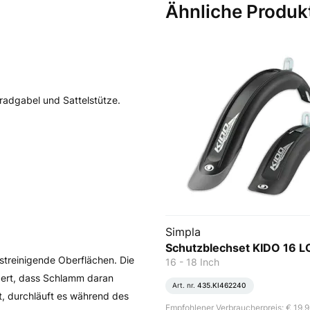
Ähnliche Produk
adgabel und Sattelstütze.
Simpla
Schutzblechset KIDO 16 
streinigende Oberflächen. Die
16 - 18 Inch
ndert, dass Schlamm daran
Art. nr.
435.KI462240
t, durchläuft es während des
Empfohlener Verbraucherpreis: € 19,