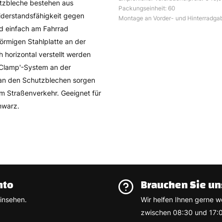
utzbleche bestehen aus
Packungseinheit: 60
Widerstandsfähigkeit gegen
Montage an Vorder- und Hinterradgab
nd einfach am Fahrrad
förmigen Stahlplatte an der
h horizontal verstellt werden
 Clamp'-System an der
e an den Schutzblechen sorgen
im Straßenverkehr. Geeignet für
hwarz.
nto
Brauchen Sie un
insehen.
Wir helfen Ihnen gerne w
zwischen 08:30 und 17:0