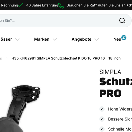
uf Rechnung
40 Jahre Erfahrung
Brauchen Sie Rat? Rufen Sie uns an
+3
27
lösser
Marken
Angebote
Neu
s
435.KI462981 SIMPLA Schutzblechset KIDO 16 PRO 16 - 18 Inch
SIMPLA
Schut
PRO
Hohe Widers
Bessere Sich
Schnelle Mo