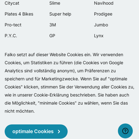
Citycat
Slime
Navihood
Plates 4 Bikes
Super help
Prodigee
Pro-tect
3M
Jumbo
P.Y.C.
GP
Lynx
Rexway
Van Beijck
Meilan
Falko setzt auf dieser Website Cookies ein. Wir verwenden
Selle Orient
Bellelli
Motip
Cookies, um Statistiken zu führen (die Cookies von Google
Simpla
Lamicall
Analytics sind vollständig anonym), um Präferenzen zu
speichern und für Marketingzwecke. Wenn Sie auf "optimale
Cookies" klicken, stimmen Sie der Verwendung aller Cookies zu,
wie in unserer Cookie-Erklärung beschrieben. Sie haben auch
die Möglichkeit, "minimale Cookies" zu wählen, wenn Sie das
nicht möchten.
Copyright 2026 - Falko BV
Privacy
Cookies
Geschäftsbedingungen
Impressum
optimale Cookies