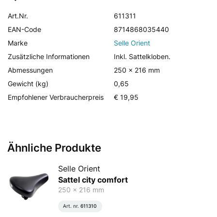
Art.Nr.
611311
EAN-Code
8714868035440
Marke
Selle Orient
Zusätzliche Informationen
Inkl. Sattelkloben.
Abmessungen
250 x 216 mm
Gewicht (kg)
0,65
Empfohlener Verbraucherpreis
€ 19,95
Ähnliche Produkte
Selle Orient
Sattel city comfort
250 x 216 mm
Art. nr.
611310