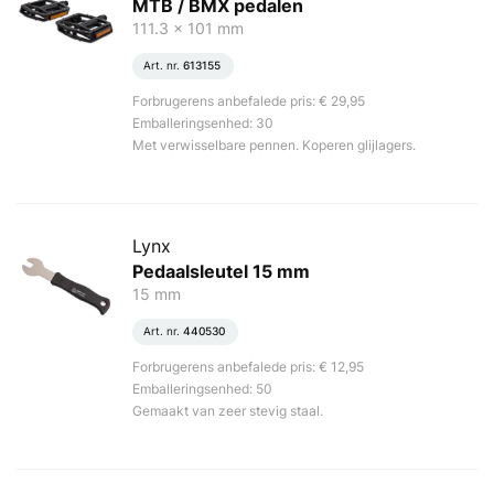
MTB / BMX pedalen
111.3 x 101 mm
Art. nr.
613155
Forbrugerens anbefalede pris: € 29,95
Emballeringsenhed: 30
Met verwisselbare pennen. Koperen glijlagers.
Lynx
Pedaalsleutel 15 mm
15 mm
Art. nr.
440530
Forbrugerens anbefalede pris: € 12,95
Emballeringsenhed: 50
Gemaakt van zeer stevig staal.