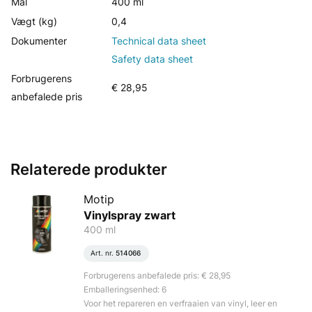
Mål
400 ml
Vægt (kg)
0,4
Dokumenter
Technical data sheet
Safety data sheet
Forbrugerens
€ 28,95
anbefalede pris
Relaterede produkter
Motip
Vinylspray zwart
400 ml
Art. nr.
514066
Forbrugerens anbefalede pris: € 28,95
Emballeringsenhed: 6
Voor het repareren en verfraaien van vinyl, leer en