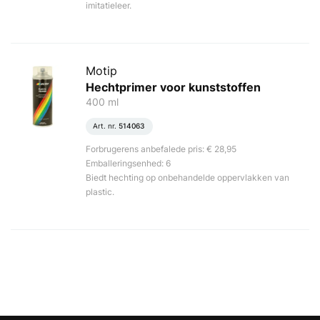
imitatieleer.
Motip
Hechtprimer voor kunststoffen
400 ml
Art. nr.
514063
Forbrugerens anbefalede pris: € 28,95
Emballeringsenhed: 6
Biedt hechting op onbehandelde oppervlakken van
plastic.