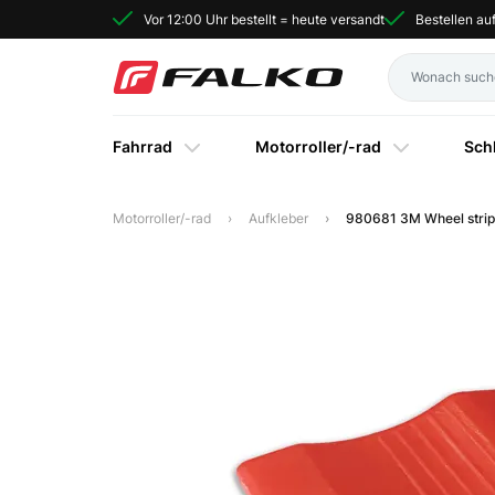
Vor 12:00 Uhr bestellt = heute versandt
Bestellen a
Fahrrad
Motorroller/-rad
Sch
Motorroller/-rad
Aufkleber
980681 3M Wheel strip