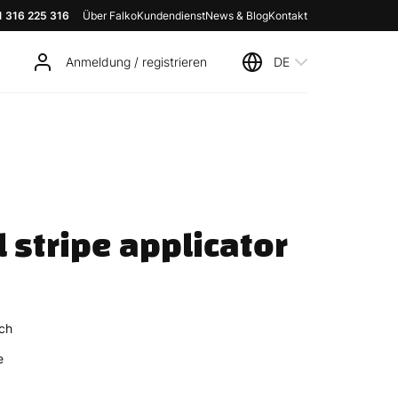
1 316 225 316
Über Falko
Kundendienst
News & Blog
Kontakt
Anmeldung / registrieren
DE
stripe applicator 
ch
e