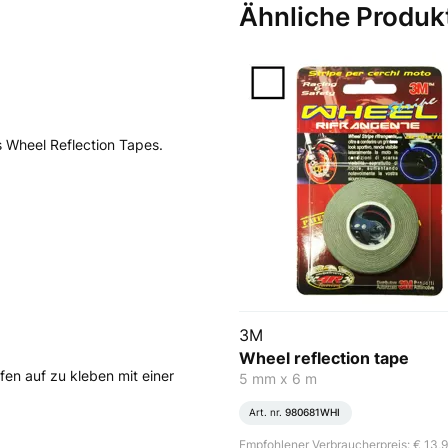
Ähnliche Produk
 Wheel Reflection Tapes.
3M
Wheel reflection tape
ifen auf zu kleben mit einer
5 mm x 6 m
Art. nr.
980681WHI
Empfohlener Verbraucherpreis: € 13,