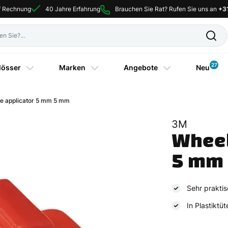
uf Rechnung
40 Jahre Erfahrung
Brauchen Sie Rat? Rufen Sie uns an
+3
27
lösser
Marken
Angebote
Neu
e applicator 5 mm 5 mm
3M
Wheel 
5 mm
Sehr praktis
In Plastiktüt