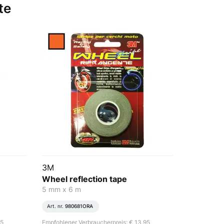
te
3M
Wheel reflection tape
5 mm x 6 m
Art. nr.
980681ORA
95
Empfohlener Verbraucherpreis: € 13,95