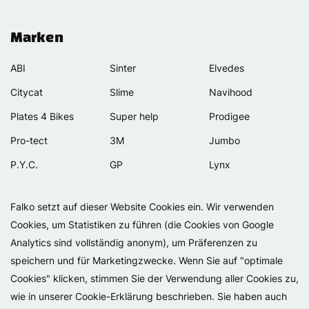
Marken
ABI
Sinter
Elvedes
Citycat
Slime
Navihood
Plates 4 Bikes
Super help
Prodigee
Pro-tect
3M
Jumbo
P.Y.C.
GP
Lynx
Rexway
Van Beijck
Meilan
Falko setzt auf dieser Website Cookies ein. Wir verwenden
Selle Orient
Bellelli
Motip
Cookies, um Statistiken zu führen (die Cookies von Google
Simpla
Lamicall
Analytics sind vollständig anonym), um Präferenzen zu
speichern und für Marketingzwecke. Wenn Sie auf "optimale
Cookies" klicken, stimmen Sie der Verwendung aller Cookies zu,
wie in unserer Cookie-Erklärung beschrieben. Sie haben auch