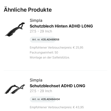
Ähnliche Produkte
Simpla
Schutzblech Hinten ADHD LONG
27.5 - 29 Inch
Art. nr.
435.AD469058
Empfohlener Verbraucherpreis: € 25,95
Packungseinheit: 50
Montage an der Sattelstütze.
Simpla
Schutzblechset ADHD LONG
27.5 - 29 Inch
Art. nr.
435.AD464404
Empfohlener Verbraucherpreis: € 43,95