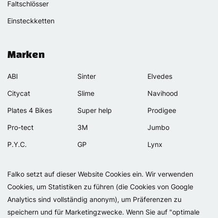
Faltschlösser
Einsteckketten
Marken
ABI
Sinter
Elvedes
Citycat
Slime
Navihood
Plates 4 Bikes
Super help
Prodigee
Pro-tect
3M
Jumbo
P.Y.C.
GP
Lynx
Rexway
Van Beijck
Meilan
Falko setzt auf dieser Website Cookies ein. Wir verwenden
Selle Orient
Bellelli
Motip
Cookies, um Statistiken zu führen (die Cookies von Google
Simpla
Lamicall
Analytics sind vollständig anonym), um Präferenzen zu
speichern und für Marketingzwecke. Wenn Sie auf "optimale