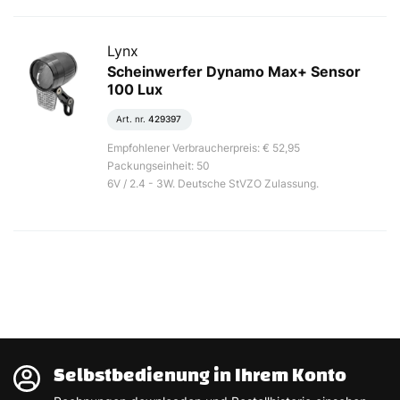
Lynx
Scheinwerfer Dynamo Max+ Sensor
100 Lux
Art. nr.
429397
Empfohlener Verbraucherpreis: € 52,95
Packungseinheit: 50
6V / 2.4 - 3W. Deutsche StVZO Zulassung.
Selbstbedienung in Ihrem Konto