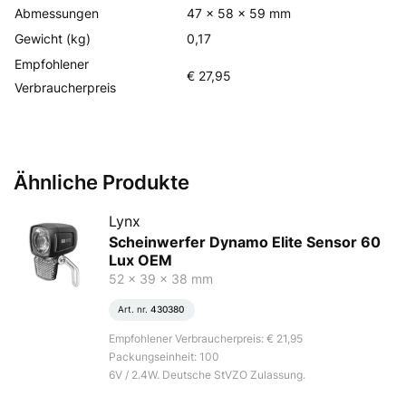
Abmessungen
47 x 58 x 59 mm
Gewicht (kg)
0,17
Empfohlener
€ 27,95
Verbraucherpreis
Ähnliche Produkte
Lynx
Scheinwerfer Dynamo Elite Sensor 60
Lux OEM
52 x 39 x 38 mm
Art. nr.
430380
Empfohlener Verbraucherpreis: € 21,95
Packungseinheit: 100
6V / 2.4W. Deutsche StVZO Zulassung.